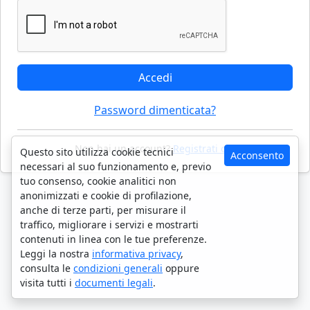
Accedi
Password dimenticata?
Non hai un account?
Registrati ora
Questo sito utilizza cookie tecnici
Acconsento
necessari al suo funzionamento e, previo
tuo consenso, cookie analitici non
anonimizzati e cookie di profilazione,
anche di terze parti, per misurare il
traffico, migliorare i servizi e mostrarti
contenuti in linea con le tue preferenze.
Leggi la nostra
informativa privacy
,
consulta le
condizioni generali
oppure
visita tutti i
documenti legali
.