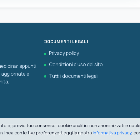
DOCUMENTI LEGALI
Privacy policy
Condizioni d'uso del sito
 medicina: appunti
he aggiornate e
Tutti i documenti legali
nita.
to e, previo tuo consenso, cookie analitici non anonimizzati e cookie
i in linea con le tue preferenze. Leggi la nostra
informativa privacy
, co
© 2026 biologiawiki.it. Tutti i diritti riservati.