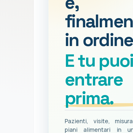
e,
finalmen
in ordine
E tu puo
entrare
prima.
Pazienti, visite, misur
piani alimentari in u