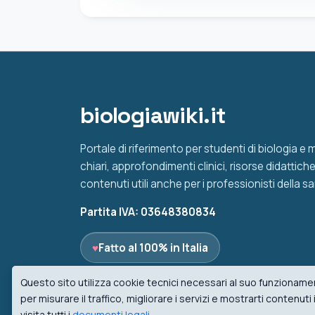
biologiawiki.it
Portale di riferimento per studenti di biologia e
chiari, approfondimenti clinici, risorse didattic
contenuti utili anche per i professionisti della sa
Partita IVA: 03648380834
♥
Fatto al 100% in Italia
Questo sito utilizza cookie tecnici necessari al suo funzionamen
per misurare il traffico, migliorare i servizi e mostrarti contenut
visita tutti i
documenti legali
.