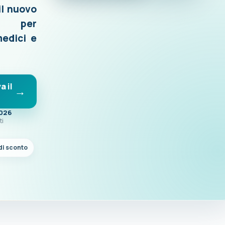
il nuovo
o per
medici e
a il
2026
ti
di sconto