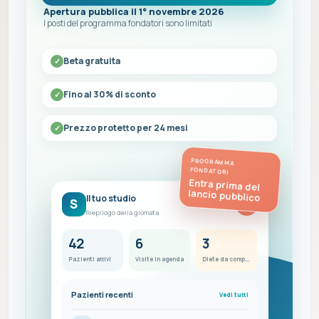
Apertura pubblica il 1° novembre 2026
I posti del programma fondatori sono limitati
Beta gratuita
Fino al 30% di sconto
Prezzo protetto per 24 mesi
PROGRAMMA
FONDATORI
Entra prima del
lancio pubblico
Il tuo studio
S
FC
Riepilogo della giornata
42
6
3
Pazienti attivi
Visite in agenda
Diete da completare
Pazienti recenti
Vedi tutti