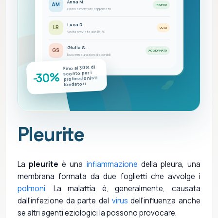
Anna M.
AM
PRONTO
Piano alimentare aggiornato
Luca R.
LR
OGGI
Visita prevista alle 15:30
Giulia S.
GS
AGGIORNATO
Nuove misurazioni disponibili
Fino al 30% di
-30%
sconto per i
professionisti
fondatori
Pleurite
La
pleurite
è una
infiammazione
della pleura, una
membrana formata da due foglietti che avvolge i
polmoni
. La malattia è, generalmente, causata
dall'infezione da parte del
virus
dell'influenza anche
se altri agenti eziologici la possono provocare.