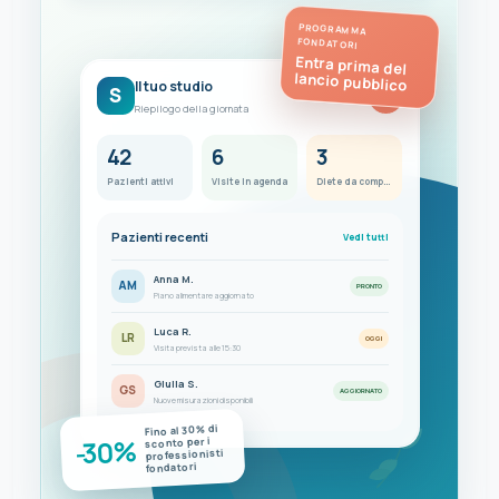
PROGRAMMA
FONDATORI
Entra prima del
lancio pubblico
Il tuo studio
S
FC
Riepilogo della giornata
42
6
3
Pazienti attivi
Visite in agenda
Diete da completare
Pazienti recenti
Vedi tutti
Anna M.
AM
PRONTO
Piano alimentare aggiornato
Luca R.
LR
OGGI
Visita prevista alle 15:30
Giulia S.
GS
AGGIORNATO
Nuove misurazioni disponibili
Fino al 30% di
-30%
sconto per i
professionisti
fondatori