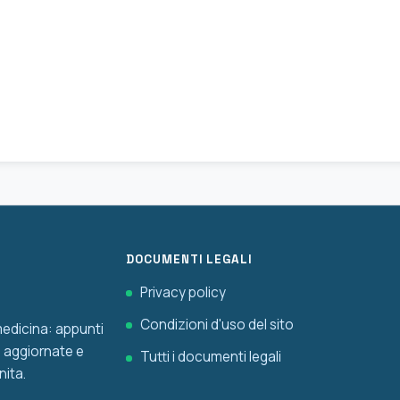
DOCUMENTI LEGALI
Privacy policy
Condizioni d'uso del sito
 medicina: appunti
he aggiornate e
Tutti i documenti legali
nita.