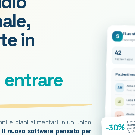
udio
ale,
te in
Il tuo 
S
Riepilogo
42
Pazienti attivi
i entrare
Pazienti re
Anna 
AM
Piano al
Luca 
LR
Visita pr
Giulia
GS
Nuove mis
ioni e piani alimentari in un unico
Fino 
-30%
scont
prof
è il nuovo software pensato per
fond