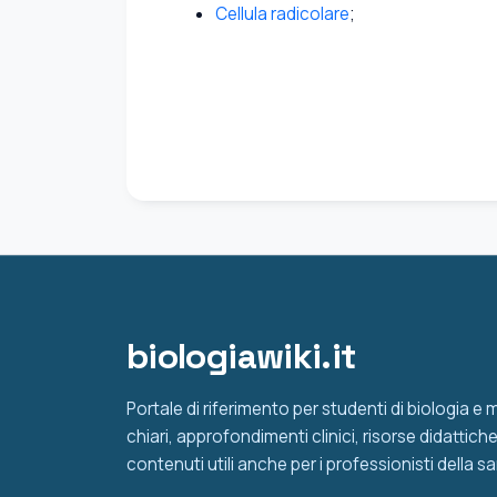
Cellula radicolare
;
biologiawiki.it
Portale di riferimento per studenti di biologia e
chiari, approfondimenti clinici, risorse didattic
contenuti utili anche per i professionisti della sa