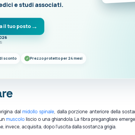
edici e studi associati.
a il tuo posto
2026
ti
di sconto
Prezzo protetto per 24 mesi
are
rigina dal
midollo spinale
, dalla porzione anteriore della sost
 un
muscolo
liscio o una ghiandola. La fibra pregangliare emerg
e, invece, acquisita, dopo l'uscita dalla sostanza grigia.