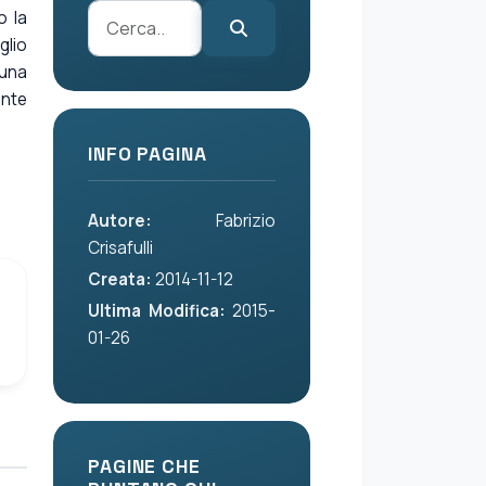
o la
glio
una
ente
INFO PAGINA
Autore:
Fabrizio
Crisafulli
Creata:
2014-11-12
Ultima Modifica:
2015-
01-26
PAGINE CHE