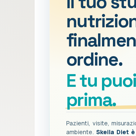
Il tuo st
nutrizion
finalmen
ordine.
E tu puo
prima.
Pazienti, visite, misuraz
ambiente.
Skeila Diet 