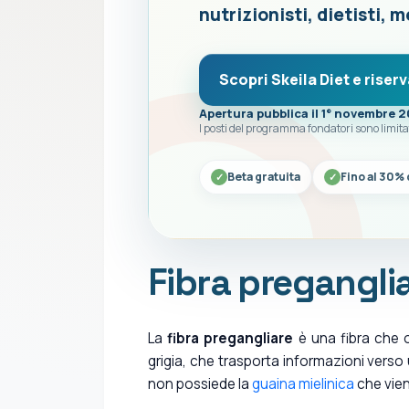
nutrizionisti, dietisti, m
Scopri Skeila Diet e riserv
Apertura pubblica il 1° novembre 
I posti del programma fondatori sono limita
Beta gratuita
Fino al 30% 
Fibra pregangli
La
fibra pregangliare
è una fibra che o
grigia, che trasporta informazioni verso
non possiede la
guaina mielinica
che vien