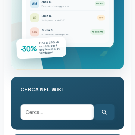
Anna M.
AM
PRONTO
Piano alimentare aggiornato
Luca R.
LR
OGGI
Visita prevista alle 15:30
Giulia S.
GS
AGGIORNATO
Nuove misurazioni disponibili
Fino al 30% di
-30%
sconto per i
professionisti
fondatori
CERCA NEL WIKI