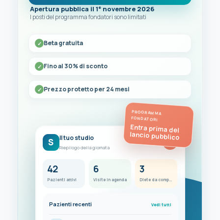
Apertura pubblica il 1° novembre 2026
I posti del programma fondatori sono limitati
Beta gratuita
Fino al 30% di sconto
Prezzo protetto per 24 mesi
PROGRAMMA
FONDATORI
Entra prima del
lancio pubblico
Il tuo studio
S
FC
Riepilogo della giornata
42
6
3
Pazienti attivi
Visite in agenda
Diete da completare
Pazienti recenti
Vedi tutti