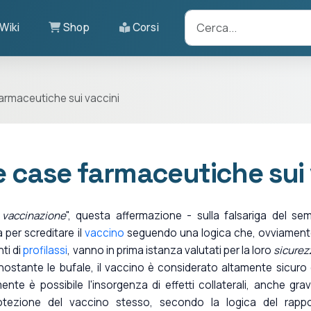
Wiki
Shop
Corsi
 farmaceutiche sui vaccini
lle case farmaceutiche sui
 vaccinazione
", questa affermazione - sulla falsariga del se
 per screditare il
vaccino
seguendo una logica che, ovviament
ti di
profilassi
, vanno in prima istanza valutati per la loro
sicurez
onostante le bufale, il vaccino è considerato altamente sicuro 
mente è possibile l'insorgenza di effetti collaterali, anche grav
otezione del vaccino stesso, secondo la logica del rapp