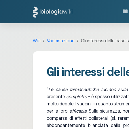
Wiki
Vaccinazione
Gli interessi delle case
Gli interessi de
"
Le cause farmaceutiche lucrano sulla
presente
complotto
- è spesso utilizzata
molto debole. I vaccini, in quanto strumen
per la loro
efficacia
. Sulla sicurezza, n
comparsa di effetti collaterali (si, rara
abbondantemente bilanciata dalla pr