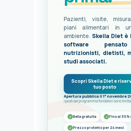
Pazienti, visite, misur
piani alimentari in u
ambiente.
Skeila Diet è 
software pensat
nutrizionisti, dietisti, 
studi associati.
Scopri Skeila Diet e riserv
tuo posto
Apertura pubblica il 1° novembre 
I posti del programma fondatori sono limita
Beta gratuita
Fino al 30% 
Prezzo protetto per 24 mesi