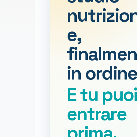
nutrizio
e,
finalmen
in ordine
E tu puo
entrare
prima.