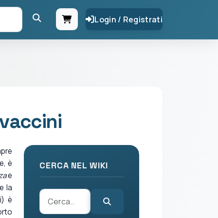
Login / Registrati
 vaccini
mpre
e, è
CERCA NEL WIKI
za
e
e la
i) è
orto