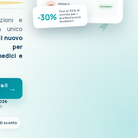
Giulia S.
GS
AGGIORNATO
Nuove misurazioni disponibili
Fino al 30% di
-30%
sconto per i
professionisti
azioni e
fondatori
n unico
il nuovo
o per
medici e
a il
2026
ti
di sconto