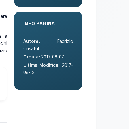
gere
INFO PAGINA
e la
Autore:
Fabrizio
cini
Crisafulli
izio
Creata:
2017-08-07
Ultima Modifica:
2017-
08-12