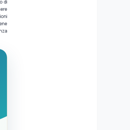
o di
sere
ioni
bene
enza