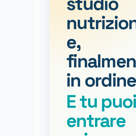
studio
nutrizio
e,
finalmen
in ordine
E tu puo
entrare