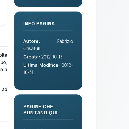
INFO PAGINA
Autore:
Fabrizio
Crisafulli
volte
Creata:
2012-10-13
duo,
Ultima Modifica:
2012-
a la
10-31
, ad
PAGINE CHE
PUNTANO QUI