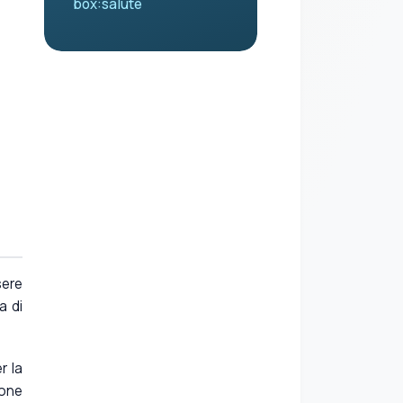
box:salute
sere
a di
r la
ione