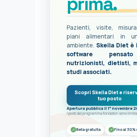
prima.
Pazienti, visite, misur
piani alimentari in u
ambiente.
Skeila Diet è 
software pensat
nutrizionisti, dietisti, 
studi associati.
Scopri Skeila Diet e riserv
tuo posto
Apertura pubblica il 1° novembre 
I posti del programma fondatori sono limita
Beta gratuita
Fino al 30% 