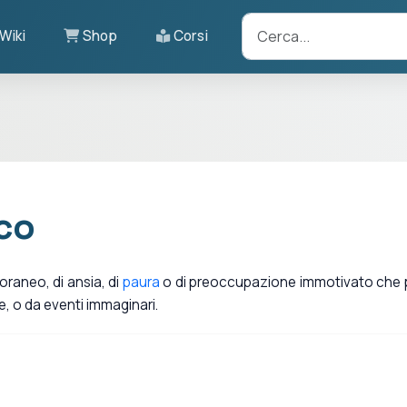
Wiki
Shop
Corsi
ico
raneo, di ansia, di
paura
o di preoccupazione immotivato che
le, o da eventi immaginari.