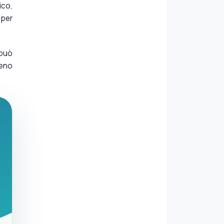
ico,
 per
 può
meno