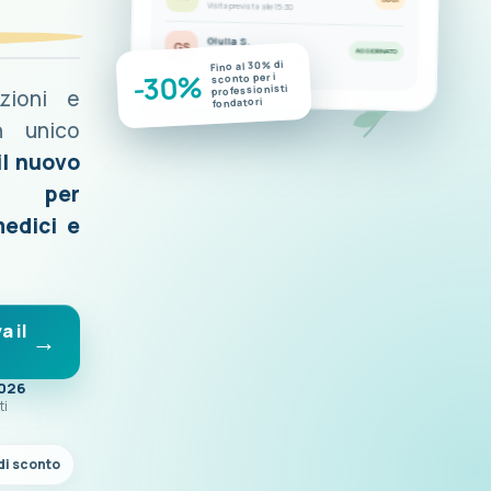
Visita prevista alle 15:30
Giulia S.
GS
AGGIORNATO
Nuove misurazioni disponibili
Fino al 30% di
-30%
sconto per i
professionisti
azioni e
fondatori
n unico
il nuovo
o per
medici e
a il
2026
ti
di sconto