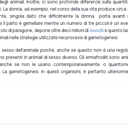
egli animali. Inoltre, ci sono profonde differenze sulla quantit
i. La donna, ad esempio, nel corso della sua vita produce circa
nte, singola dato che difficilmente la donna porta avanti
asi il parto è gemellare mentre un numero di tre piccoli è un ev
tolo di paragone, depone oltre dieci milioni di
ovociti
e questo la
nimali nelle strategie utilizzate nei processi di gametogenesi.
il sesso dell'animale poichè, anche se questo non è una regola
o presenti in animali di sesso diverso. Gli ermafroditi sono ani
 anche se non le usano contemporaneamente, o quantom
. La gametogenesi, in questi organismi, è pertanto ulteriorm