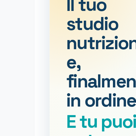
Il tuo
studio
nutrizio
e,
finalmen
in ordine
E tu puo