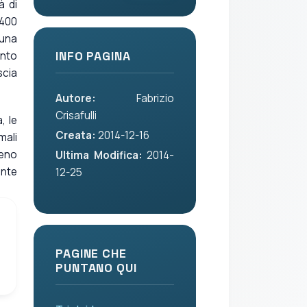
à di
 400
 una
ento
INFO PAGINA
scia
Autore:
Fabrizio
Crisafulli
, le
Creata:
2014-12-16
mali
eno
Ultima Modifica:
2014-
ente
12-25
PAGINE CHE
PUNTANO QUI