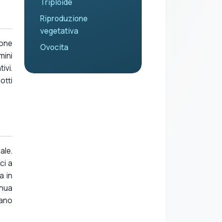
Triploide
Riproduzione
vegetativa
ione
Ovocita
mini
ivi.
otti
ale.
ci a
a in
inua
tano