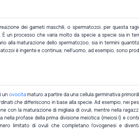
reazione dei gameti maschili, o spermatozoi, per questa rag
li. È un processo che varia molto da specie a specie sia in ter
io alla maturazione dello spermatozoo, sia in termini quantitat
atozoi è ingente e continua; nell'uomo, ad esempio, sono prod
di un
ovocita
maturo a partire da una cellula germinativa primordi
dinati che differiscono in base alla specie. Ad esempio, nei pes
e con la maturazione di migliaia di ovuli, mentre nella ragazz
 nella profase della prima divisione meiotica (meiosi I) e cont
mero limitato di ovuli che completano l'ovogenesi e diven