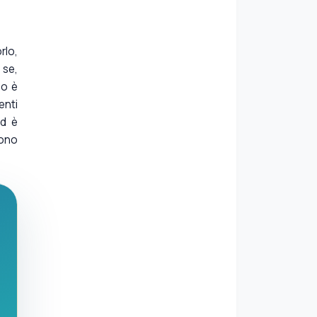
rlo,
 se,
lo è
enti
ed è
bono