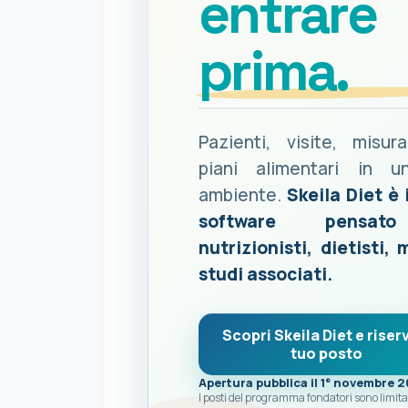
entrare
prima.
Pazienti, visite, misur
piani alimentari in u
ambiente.
Skeila Diet è 
software pensat
nutrizionisti, dietisti, 
studi associati.
Scopri Skeila Diet e riserv
tuo posto
Apertura pubblica il 1° novembre 
I posti del programma fondatori sono limita