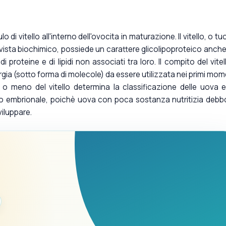
 di vitello all'interno dell'ovocita in maturazione. Il vitello, o tuo
 vista biochimico, possiede un carattere glicolipoproteico anche
i proteine e di lipidi non associati tra loro. Il compito del vitel
energia (sotto forma di molecole) da essere utilizzata nei primi mom
à o meno del vitello determina la classificazione delle uova 
uppo embrionale, poichè uova con poca sostanza nutritizia deb
viluppare.