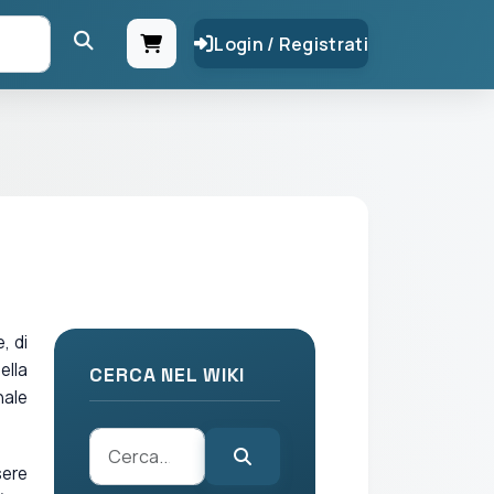
Login / Registrati
, di
lla
CERCA NEL WIKI
nale
sere