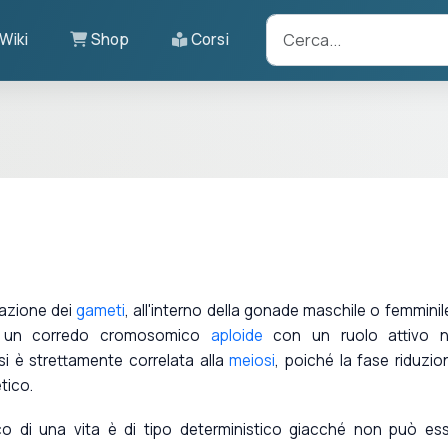
Wiki
Shop
Corsi
mazione dei
gameti
, all'interno della gonade maschile o femminile
ono un corredo cromosomico
aploide
con un ruolo attivo ne
i è strettamente correlata alla
meiosi
, poiché la fase riduzio
tico.
rco di una vita è di tipo deterministico giacché non può es