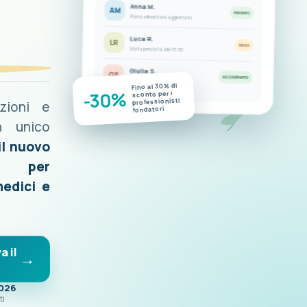
Anna M.
AM
PRONTO
Piano alimentare aggiornato
Luca R.
LR
OGGI
Visita prevista alle 15:30
Giulia S.
GS
AGGIORNATO
Nuove misurazioni disponibili
Fino al 30% di
-30%
sconto per i
professionisti
azioni e
fondatori
n unico
il nuovo
o per
medici e
a il
2026
ti