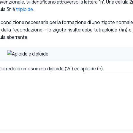
venzionale, si identificano attraverso la lettera "n". Una cellula 2n
ula 3n è
triploide
.
la condizione necessaria per la formazione di uno zigote normale
 della fecondazione - lo zigote risulterebbe tetraploide (4n) e,
ula aberrante.
 corredo cromosomico diploide (2n) ed aploide (n).