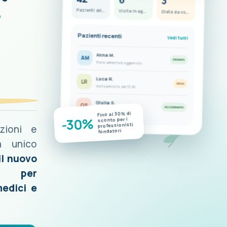
3
i
Pazienti attivi
Visite in agenda
Diete da completare
Pazienti recenti
Vedi tutti
Anna M.
AM
PRONTO
Piano alimentare aggiornato
Luca R.
LR
OGGI
Visita prevista alle 15:30
Giulia S.
GS
AGGIORNATO
Nuove misurazioni disponibili
Fino al 30% di
-30%
sconto per i
professionisti
azioni e
fondatori
n unico
il nuovo
o per
medici e