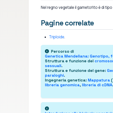
Nel regno vegetale il gametofito è di tip
Pagine correlate
Triploide
.
Percorso di
Genetica Mendeliana
: Genotipo,
f
Struttura e funzione del
cromos
sessuali
.
Struttura e funzione del gene
:
Ge
paraloghi
.
Ingegneria genetica
:
Mappatura
(
libreria genomica
,
libreria di cDNA