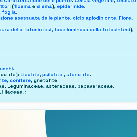
e
:
Caratteristiche delle piante
.
Cellula vegetale
,
tessuto
ttori
(
floema
e
xilema
),
epidermide
.
,
foglia
.
zione asessuata delle piante
,
ciclo aplodiplonte
.
Fiore
,
ura della fotosintesi
,
fase luminosa della fotosintesi
),
uschi
.
idofite)
:
Licofite
,
psilofite
,
sfenofite
.
ite
,
conifere
, gnetofite
ae, Leguminaceae, asteraceae, papaveraceae,
 liliaceae.
: