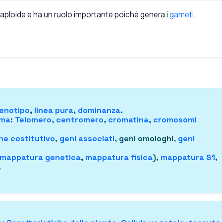
o aploide e ha un ruolo importante poiché genera i
gameti
.
enotipo
,
linea pura
,
dominanza
.
oma
:
Telomero
,
centromero
,
cromatina
,
cromosomi
ne costitutivo
,
geni associati
, geni omologhi,
geni
mappatura genetica
,
mappatura fisica
),
mappatura S1
,
.