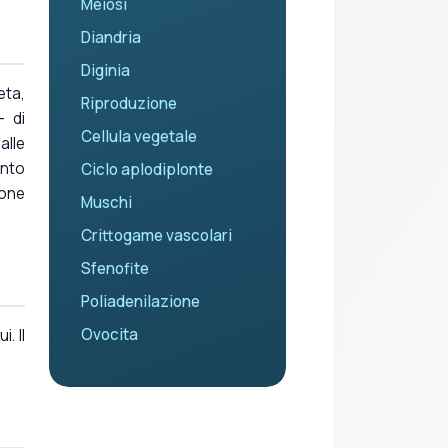
Meiosi
Diandria
Diginia
eta,
Riproduzione
- di
Cellula vegetale
alle
anto
Ciclo aplodiplonte
ione
Muschi
Crittogame vascolari
Sfenofite
Poliadenilazione
Ovocita
. Il