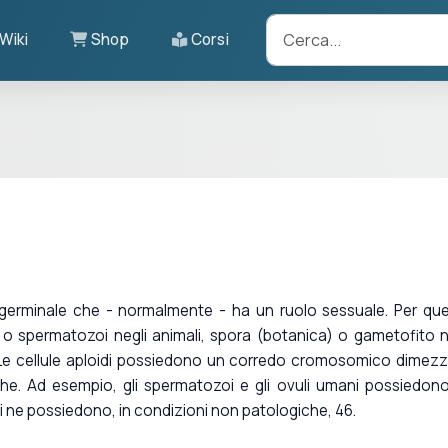
Wiki
Shop
Corsi
 germinale che - normalmente - ha un ruolo sessuale. Per qu
o spermatozoi negli animali, spora (botanica) o gametofito n
. Le cellule aploidi possiedono un corredo cromosomico dimez
iche. Ad esempio, gli spermatozoi e gli ovuli umani possiedon
i ne possiedono, in condizioni non patologiche, 46.