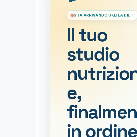
STA ARRIVANDO SKEILA DIET
Il tuo
studio
nutrizio
e,
finalmen
in ordine