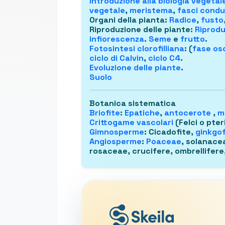
Introduzione alla
biologia vegetal
vegetale
,
meristema
,
fasci condu
Organi della pianta
:
Radice
,
fusto
Riproduzione delle piante
:
Riprodu
infiorescenza
.
Seme
e
frutto
.
Fotosintesi clorofilliana
: (
fase osc
ciclo di Calvin
,
ciclo C4
.
Evoluzione delle piante
.
Suolo
Botanica sistematica
Briofite
:
Epatiche
,
antocerote
,
m
Crittogame vascolari
(Felci o pter
Gimnosperme
: Cicadofite,
ginkgof
Angiosperme
:
Poaceae
, solanace
rosaceae, crucifere, ombrellifere,