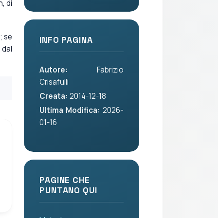
, di
; se
INFO PAGINA
 dal
Autore:
Fabrizio
Crisafulli
Creata:
2014-12-18
Ultima Modifica:
2026-
01-16
PAGINE CHE
PUNTANO QUI