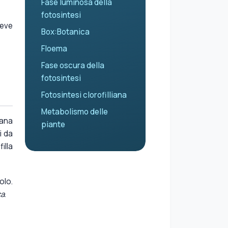
Fase luminosa della
fotosintesi
deve
Box:Botanica
Floema
Fase oscura della
fotosintesi
Fotosintesi clorofilliana
Metabolismo delle
rana
piante
i da
illa
olo.
ca
.