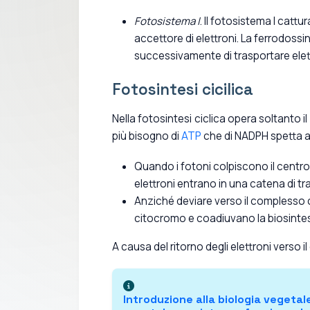
Fotosistema I
. Il fotosistema I cattu
accettore di elettroni. La ferrodossi
successivamente di trasportare elettr
Fotosintesi cicilica
Nella fotosintesi ciclica opera soltanto i
più bisogno di
ATP
che di NADPH spetta al 
Quando i fotoni colpiscono il centro
elettroni entrano in una catena di t
Anziché deviare verso il complesso ch
citocromo e coadiuvano la biosintesi 
A causa del ritorno degli elettroni verso i
Introduzione alla
biologia vegetal