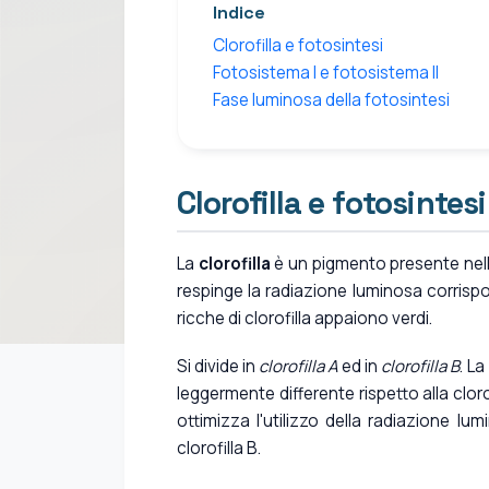
Indice
Clorofilla e fotosintesi
Fotosistema I e fotosistema II
Fase luminosa della fotosintesi
Clorofilla e fotosintesi
La
clorofilla
è un pigmento presente nelle
respinge la radiazione luminosa corrisp
ricche di clorofilla appaiono verdi.
Si divide in
clorofilla A
ed in
clorofilla B
. La
leggermente differente rispetto alla clor
ottimizza l'utilizzo della radiazione l
clorofilla B.