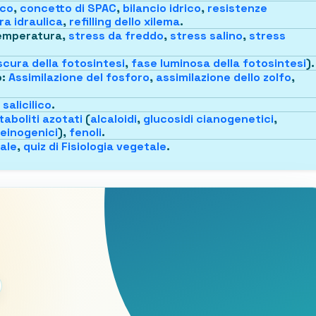
ico
,
concetto di SPAC
,
bilancio idrico
,
resistenze
ra idraulica
,
refilling dello xilema
.
temperatura,
stress da freddo
,
stress salino
,
stress
scura della fotosintesi
,
fase luminosa della fotosintesi
).
o
:
Assimilazione del fosforo
,
assimilazione dello zolfo
,
salicilico
.
aboliti azotati
(
alcaloidi
,
glucosidi cianogenetici
,
einogenici
),
fenoli
.
tale
,
quiz di Fisiologia vegetale
.