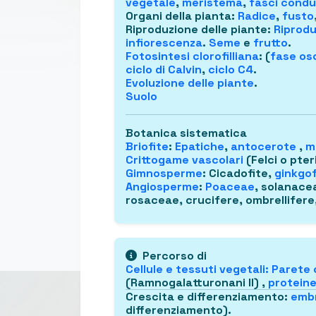
vegetale
,
meristema
,
fasci condu
Organi della pianta
:
Radice
,
fusto
Riproduzione delle piante
:
Riprodu
infiorescenza
.
Seme
e
frutto
.
Fotosintesi clorofilliana
: (
fase osc
ciclo di Calvin
,
ciclo C4
.
Evoluzione delle piante
.
Suolo
Botanica sistematica
Briofite
:
Epatiche
,
antocerote
,
m
Crittogame vascolari
(Felci o pter
Gimnosperme
: Cicadofite,
ginkgof
Angiosperme
:
Poaceae
, solanace
rosaceae, crucifere, ombrellifere,
Percorso di
Cellule e tessuti vegetali
:
Parete 
(Ramnogalatturonani II) ,
proteine
Crescita e differenziamento
:
embr
differenziamento).