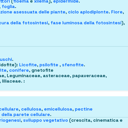
ttori
(
floema
e
xilema
),
epidermide
.
,
foglia
.
zione asessuata delle piante
,
ciclo aplodiplonte
.
Fiore
,
ura della fotosintesi
,
fase luminosa della fotosintesi
),
uschi
.
idofite)
:
Licofite
,
psilofite
,
sfenofite
.
ite
,
conifere
, gnetofite
ae, Leguminaceae, asteraceae, papaveraceae,
 liliaceae.
:
cellulare
,
cellulosa
,
emicellulosa
,
pectine
 della parete cellulare
.
iogenesi
,
sviluppo vegetativo
(crescita, cinematica e