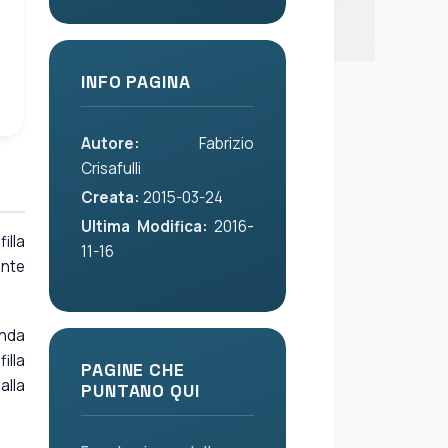
INFO PAGINA
Autore:
Fabrizio
Crisafulli
Creata:
2015-03-24
Ultima Modifica:
2016-
illa
11-16
ante
onda
filla
PAGINE CHE
alla
PUNTANO QUI