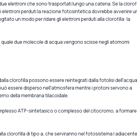
ue elettroni che sono trasportati lungo una catena. Se la clorofi
 elettroni perduti la reazione fotosintetica dovrebbe avvenire u
itato un modo per ridare gli elettroni perduti alla clorofilla: la
el quale due molecole di acqua vengono scisse negli atomomi
alla clorofilla possono essere reintegrati dalla fotolisi dell'acqua
può essere disperso nell'atmosfera mentre i protoni servono a
terno della membrana tilacoidale.
complesso ATP-sintetasico o complesso del citocromo, a formare
la clorofilla di tipo a, che serviranno nel fotosistema I adiacente