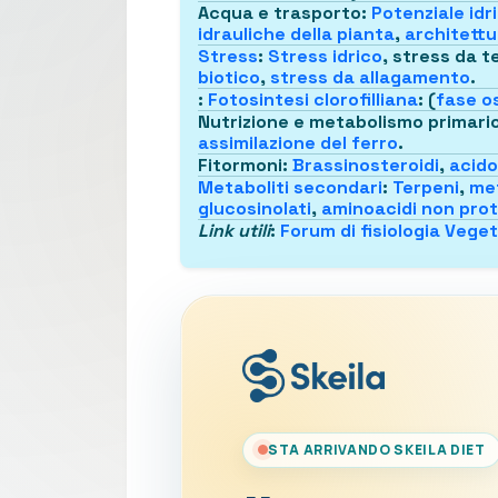
Acqua e trasporto
:
Potenziale idr
idrauliche della pianta
,
architettu
Stress
:
Stress idrico
, stress da 
biotico
,
stress da allagamento
.
:
Fotosintesi clorofilliana
: (
fase o
Nutrizione e metabolismo primari
assimilazione del ferro
.
Fitormoni
:
Brassinosteroidi
,
acido 
Metaboliti secondari
:
Terpeni
,
met
glucosinolati
,
aminoacidi non prot
Link utili
:
Forum di fisiologia Vege
STA ARRIVANDO SKEILA DIET