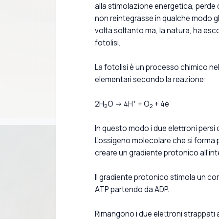
alla stimolazione energetica, perde d
non reintegrasse in qualche modo gli
volta soltanto ma, la natura, ha escog
fotolisi.
La fotolisi è un processo chimico n
elementari secondo la reazione:
+
-
2H
O -> 4H
+ O
+ 4e
2
2
In questo modo i due elettroni persi d
L'ossigeno molecolare che si forma 
creare un gradiente protonico all'in
Il gradiente protonico stimola un 
ATP partendo da ADP.
Rimangono i due elettroni strappati al