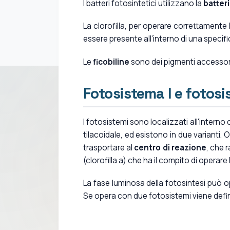
I batteri fotosintetici utilizzano la
batteri
La clorofilla, per operare correttamente
essere presente all'interno di una specific
Le
ficobiline
sono dei pigmenti accessori 
Fotosistema I e fotosi
I fotosistemi sono localizzati all'intern
tilacoidale, ed esistono in due varianti.
trasportare al
centro di reazione
, che 
(clorofilla a) che ha il compito di operare
La fase luminosa della fotosintesi può
Se opera con due fotosistemi viene defi