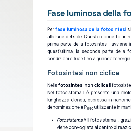
Fase luminosa della fo
Per
fase luminosa della fotosintesi
si
alla luce del sole. Questo concetto, in r
prima parte della fotosintesi avviene 
quest'ultima, la seconda parte della f
condizioni di luce fino a quando l'energia
Fotosintesi non ciclica
Nella
fotosintesi non ciclica
il fotosist
Nel fotosistema I è presente una mole
lunghezza d'onda, espressa in nanometri
denominazione è P
utilizzante in man
680
Fotosistema II
. Il fotosistema II, gr
viene convogliata al centro di reazione