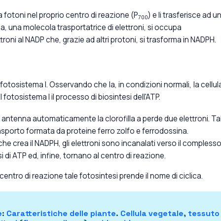
ra fotoni nel proprio centro di reazione (P
) e li trasferisce ad u
700
na, una molecola trasportatrice di elettroni, si occupa
oni al NADP che, grazie ad altri protoni, si trasforma in NADPH.
l fotosistema I. Osservando che la, in condizioni normali, la cellul
fotosistema I il processo di biosintesi dell'ATP.
 antenna automaticamente la clorofilla a perde due elettroni. Tal
rasporto formata da proteine ferro zolfo e ferrodossina.
e crea il NADPH, gli elettroni sono incanalati verso il complesso
di ATP ed, infine, tornano al centro di reazione.
l centro di reazione tale fotosintesi prende il nome di ciclica.
e
:
Caratteristiche delle piante
.
Cellula vegetale
,
tessuto