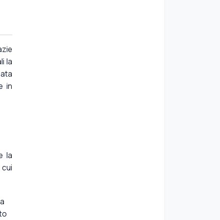
azie
i la
sata
e in
e la
 cui
ia
ito