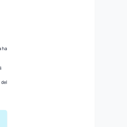
n
a ha
i
 del