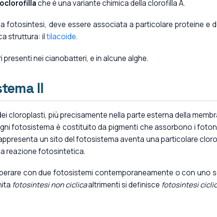
oclorofilla
che è una variante chimica della clorofilla A.
 la fotosintesi, deve essere associata a particolare proteine e 
a struttura: il
tilacoide
.
presenti nei cianobatteri, e in alcune alghe.
stema II
o dei cloroplasti, più precisamente nella parte esterna della memb
 Ogni fotosistema è costituito da pigmenti che assorbono i foton
rappresenta un sito del fotosistema aventa una particolare clorof
 la reazione fotosintetica.
 operare con due fotosistemi contemporaneamente o con uno s
nita
fotosintesi non ciclica
altrimenti si definisce
fotosintesi cicli