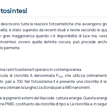
tosintesi
 descrivono tutte le reazioni fotosintetiche che avvengono gr
ealtà, è stato superato da recenti studi e teorie secondo le qual
in gran maggioranza quando c'è disponibilità di luce ma, ces
otosintesi, ovvero quella definita oscura, può procede anch
 lo permette.
ema I ed il fosistema II operano in contemporanea.
cola di clorofilla A denominata P
che utilizza ottimament
700
, pari a 700. Nel fotosistema II è presente una clorofilla A la
iera ottimale la lunghezza d'onda pari a 680 nanometri.
azie ai pigmenti esterni del tilacoide, cattura energia. Questa energ
 P680, costituioto da clorofilla di tipo a. La clorofilla a, in segu