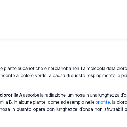
 piante eucariotiche e nei cianobatteri. La molecola della clorof
ondente al colore verde; a causa di questo respingimento le pi
clorofilla A
assorbe la radiazione luminosa in una lunghezza d'
ofilla B. In alcune piante, come ad esempio nelle
briofite
, la cloro
uminosa in quanto opera con lunghezze d'onda non sfruttabili d