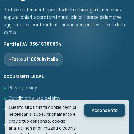
Portale di riferimento per studenti di biologia e medicina:
appunti chiari, approfondimenti clinici, risorse didattiche
aggiornate e contenuti utili anche per i professionisti della
sanita.
Partita IVA: 03648380834
♥
Fatto al 100% in Italia
DOCUMENTI LEGALI
Privacy policy
Condizioni d'uso del sito
Questo sito utilizza cookie tecnici
Tutti i documenti legali
Acconsento
necessari al suo funzionamento e,
previo tuo consenso, cookie
SUPPORTO
analitici non anonimizzati e cookie