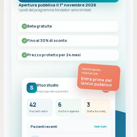
Apertura pubblica il 1° novembre 2026
I posti del programma fondatori sono limitati
Beta gratuita
Fino al 30% di sconto
Prezzo protetto per 24 mesi
PROGRAMMA
FONDATORI
Entra prima del
lancio pubblico
Il tuo studio
S
FC
Riepilogo della giornata
42
6
3
Pazienti attivi
Visite in agenda
Diete da completare
Pazienti recenti
Vedi tutti