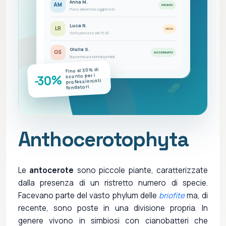
Anna M.
AM
PRONTO
Piano alimentare aggiornato
Luca R.
LR
OGGI
Visita prevista alle 15:30
Giulia S.
GS
AGGIORNATO
Nuove misurazioni disponibili
Fino al 30% di
-30%
sconto per i
professionisti
fondatori
Anthocerotophyta
Le
antocerote
sono piccole piante, caratterizzate
dalla presenza di un ristretto numero di specie.
Facevano parte del vasto phylum delle
briofite
ma, di
recente, sono poste in una divisione propria. In
genere vivono in simbiosi con cianobatteri che