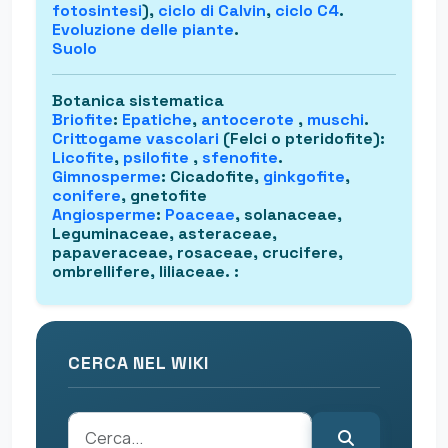
fotosintesi
),
ciclo di Calvin
,
ciclo C4
.
Evoluzione delle piante
.
Suolo
Botanica sistematica
Briofite
:
Epatiche
,
antocerote
,
muschi
.
Crittogame vascolari
(Felci o pteridofite)
:
Licofite
,
psilofite
,
sfenofite
.
Gimnosperme
: Cicadofite,
ginkgofite
,
conifere
, gnetofite
Angiosperme
:
Poaceae
, solanaceae,
Leguminaceae, asteraceae,
papaveraceae, rosaceae, crucifere,
ombrellifere, liliaceae.
:
CERCA NEL WIKI