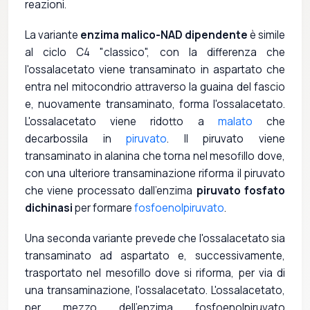
reazioni.
La variante
enzima malico-NAD dipendente
è simile
al ciclo C4 "classico", con la differenza che
l'ossalacetato viene transaminato in aspartato che
entra nel mitocondrio attraverso la guaina del fascio
e, nuovamente transaminato, forma l'ossalacetato.
L'ossalacetato viene ridotto a
malato
che
decarbossila in
piruvato
. Il piruvato viene
transaminato in alanina che torna nel mesofillo dove,
con una ulteriore transaminazione riforma il piruvato
che viene processato dall'enzima
piruvato fosfato
dichinasi
per formare
fosfoenolpiruvato
.
Una seconda variante prevede che l'ossalacetato sia
transaminato ad aspartato e, successivamente,
trasportato nel mesofillo dove si riforma, per via di
una transaminazione, l'ossalacetato. L'ossalacetato,
per mezzo dell'enzima fosfoenolpiruvato