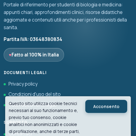
Portale di riferimento per studenti di biologia e medicina:
appunti chiari, approfondimenti clinici, risorse didattiche
aggiornate e contenuti utili anche per i professionisti della
sanita.
Partita IVA: 03648380834
♥
Fatto al 100% in Italia
DOCUMENTI LEGALI
Privacy policy
Condizioni d'uso del sito
Questo sito utilizza cookie tecnici
Tutti i documenti legali
Acconsento
necessari al suo funzionamento e,
previo tuo consenso, cookie
SUPPORTO
analitici non anonimizzati e cookie
di profilazione, anche di terze parti,
Contattaci