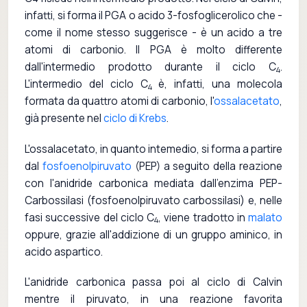
infatti, si forma il PGA o acido 3-fosfoglicerolico che -
come il nome stesso suggerisce - è un acido a tre
atomi di carbonio. Il PGA è molto differente
dall'intermedio prodotto durante il ciclo C
.
4
L'intermedio del ciclo C
è, infatti, una molecola
4
formata da quattro atomi di carbonio, l'
ossalacetato
,
già presente nel
ciclo di Krebs
.
L'ossalacetato, in quanto intemedio, si forma a partire
dal
fosfoenolpiruvato
(PEP) a seguito della reazione
con l'anidride carbonica mediata dall'enzima PEP-
Carbossilasi (fosfoenolpiruvato carbossilasi) e, nelle
fasi successive del ciclo C
, viene tradotto in
malato
4
oppure, grazie all'addizione di un gruppo aminico, in
acido aspartico.
L'anidride carbonica passa poi al ciclo di Calvin
mentre il piruvato, in una reazione favorita