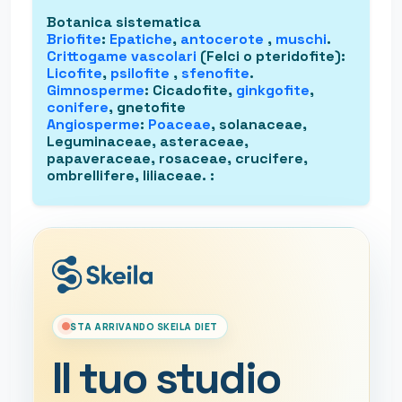
Botanica sistematica
Briofite
:
Epatiche
,
antocerote
,
muschi
.
Crittogame vascolari
(Felci o pteridofite)
:
Licofite
,
psilofite
,
sfenofite
.
Gimnosperme
: Cicadofite,
ginkgofite
,
conifere
, gnetofite
Angiosperme
:
Poaceae
, solanaceae,
Leguminaceae, asteraceae,
papaveraceae, rosaceae, crucifere,
ombrellifere, liliaceae.
:
STA ARRIVANDO SKEILA DIET
Il tuo studio