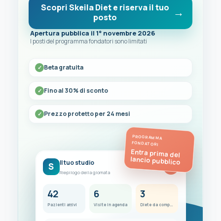
Scopri Skeila Diet e riserva il tuo
posto
Apertura pubblica il 1° novembre 2026
I posti del programma fondatori sono limitati
Beta gratuita
Fino al 30% di sconto
Prezzo protetto per 24 mesi
PROGRAMMA
FONDATORI
Entra prima del
lancio pubblico
Il tuo studio
S
FC
Riepilogo della giornata
42
6
3
Pazienti attivi
Visite in agenda
Diete da completare