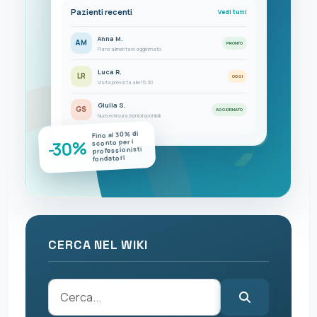
Pazienti recenti
Vedi tutti
Anna M.
AM
PRONTO
Piano alimentare aggiornato
Luca R.
LR
OGGI
Visita prevista alle 15:30
Giulia S.
GS
AGGIORNATO
Nuove misurazioni disponibili
Fino al 30% di
-30%
sconto per i
professionisti
fondatori
CERCA NEL WIKI