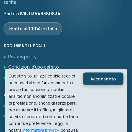
sanita.
Partita IVA: 03648380834
♥
Fatto al 100% in Italia
DOCUMENTI LEGALI
Privacy policy
Condizioni d'uso del sito
Questo sito utilizza cookie tecnici
Tutti i documenti legali
Acconsento
necessari al suo funzionamento e,
previo tuo consenso, cookie
SUPPORTO
analitici non anonimizzati e cookie
di profilazione, anche di terze parti,
Contattaci
per misurare il traffico, migliorare i
Cerca contenuti
servizi e mostrarti contenuti in linea
con le tue preferenze. Leggi la
nostra
informativa privacy
, consulta