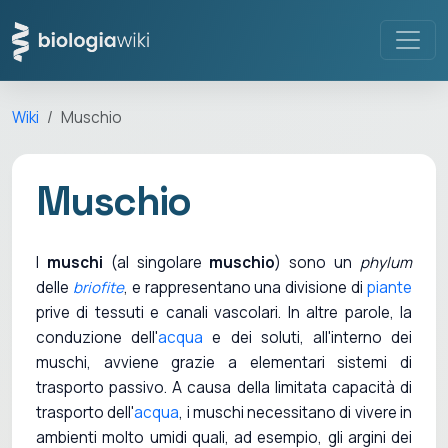
Wiki
Muschio
Muschio
I
muschi
(al singolare
muschio
) sono un
phylum
delle
briofite
, e rappresentano una divisione di
piante
prive di tessuti e canali vascolari. In altre parole, la
conduzione dell'
acqua
e dei soluti, all'interno dei
muschi, avviene grazie a elementari sistemi di
trasporto passivo. A causa della limitata capacità di
trasporto dell'
acqua
, i muschi necessitano di vivere in
ambienti molto umidi quali, ad esempio, gli argini dei