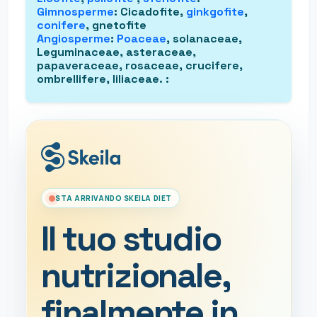
Gimnosperme
: Cicadofite,
ginkgofite
,
conifere
, gnetofite
Angiosperme
:
Poaceae
, solanaceae,
Leguminaceae, asteraceae,
papaveraceae, rosaceae, crucifere,
ombrellifere, liliaceae.
:
STA ARRIVANDO SKEILA DIET
Il tuo studio
nutrizionale,
finalmente in