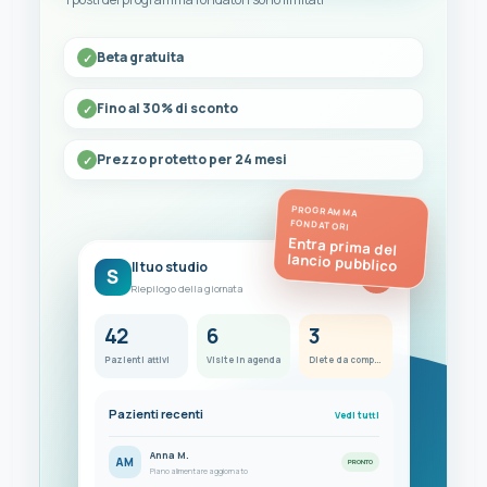
Beta gratuita
Fino al 30% di sconto
Prezzo protetto per 24 mesi
PROGRAMMA
FONDATORI
Entra prima del
lancio pubblico
Il tuo studio
S
FC
Riepilogo della giornata
42
6
3
Pazienti attivi
Visite in agenda
Diete da completare
Pazienti recenti
Vedi tutti
Anna M.
AM
PRONTO
Piano alimentare aggiornato