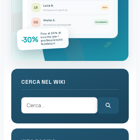
Luca R.
LR
OGGI
Visita prevista alle 15:30
Giulia S.
GS
AGGIORNATO
Nuove misurazioni disponibili
Fino al 30% di
-30%
sconto per i
professionisti
fondatori
CERCA NEL WIKI