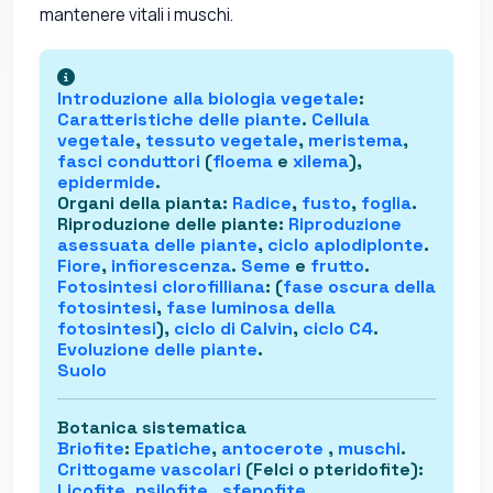
mantenere vitali i muschi.
Introduzione alla
biologia vegetale
:
Caratteristiche delle piante
.
Cellula
vegetale
,
tessuto vegetale
,
meristema
,
fasci conduttori
(
floema
e
xilema
),
epidermide
.
Organi della pianta
:
Radice
,
fusto
,
foglia
.
Riproduzione delle piante
:
Riproduzione
asessuata delle piante
,
ciclo aplodiplonte
.
Fiore
,
infiorescenza
.
Seme
e
frutto
.
Fotosintesi clorofilliana
: (
fase oscura della
fotosintesi
,
fase luminosa della
fotosintesi
),
ciclo di Calvin
,
ciclo C4
.
Evoluzione delle piante
.
Suolo
Botanica sistematica
Briofite
:
Epatiche
,
antocerote
,
muschi
.
Crittogame vascolari
(Felci o pteridofite)
:
Licofite
,
psilofite
,
sfenofite
.