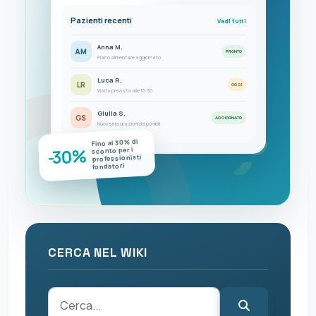
Pazienti recenti
Vedi tutti
Anna M.
AM
PRONTO
Piano alimentare aggiornato
Luca R.
LR
OGGI
Visita prevista alle 15:30
Giulia S.
GS
AGGIORNATO
Nuove misurazioni disponibili
Fino al 30% di
-30%
sconto per i
professionisti
fondatori
CERCA NEL WIKI