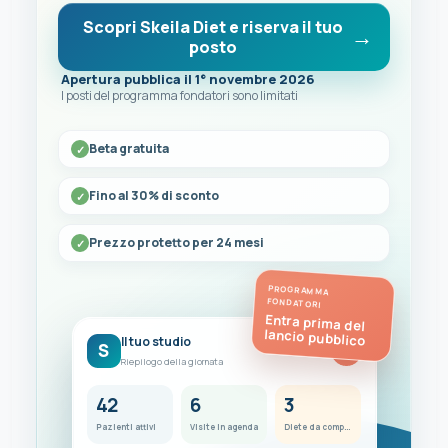
Scopri Skeila Diet e riserva il tuo
posto
Apertura pubblica il 1° novembre 2026
I posti del programma fondatori sono limitati
Beta gratuita
Fino al 30% di sconto
Prezzo protetto per 24 mesi
PROGRAMMA
FONDATORI
Entra prima del
lancio pubblico
Il tuo studio
S
FC
Riepilogo della giornata
42
6
3
Pazienti attivi
Visite in agenda
Diete da completare