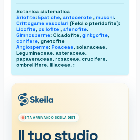
Botanica sistematica
Briofite
:
Epatiche
,
antocerote
,
muschi
.
Crittogame vascolari
(Felci o pteridofite)
:
Licofite
,
psilofite
,
sfenofite
.
Gimnosperme
: Cicadofite,
ginkgofite
,
conifere
, gnetofite
Angiosperme
:
Poaceae
, solanaceae,
Leguminaceae, asteraceae,
papaveraceae, rosaceae, crucifere,
ombrellifere, liliaceae.
:
STA ARRIVANDO SKEILA DIET
Il tuo studio