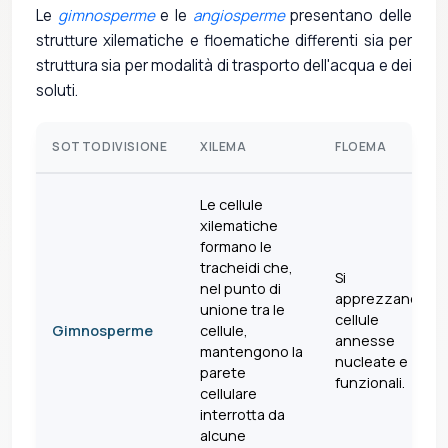
Le
gimnosperme
e le
angiosperme
presentano delle
strutture xilematiche e floematiche differenti sia per
struttura sia per modalità di trasporto dell'acqua e dei
soluti.
SOTTODIVISIONE
XILEMA
FLOEMA
Le cellule
xilematiche
formano le
tracheidi che,
Si
nel punto di
apprezzano
unione tra le
cellule
Gimnosperme
cellule,
annesse
mantengono la
nucleate e
parete
funzionali.
cellulare
interrotta da
alcune