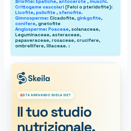
Briofite
:
Epatiche
,
antocerote
,
muschi
.
Crittogame vascolari
(Felci o pteridofite)
:
Licofite
,
psilofite
,
sfenofite
.
Gimnosperme
: Cicadofite,
ginkgofite
,
conifere
, gnetofite
Angiosperme
:
Poaceae
, solanaceae,
Leguminaceae, asteraceae,
papaveraceae, rosaceae, crucifere,
ombrellifere, liliaceae.
:
STA ARRIVANDO SKEILA DIET
Il tuo studio
nutrizionale,