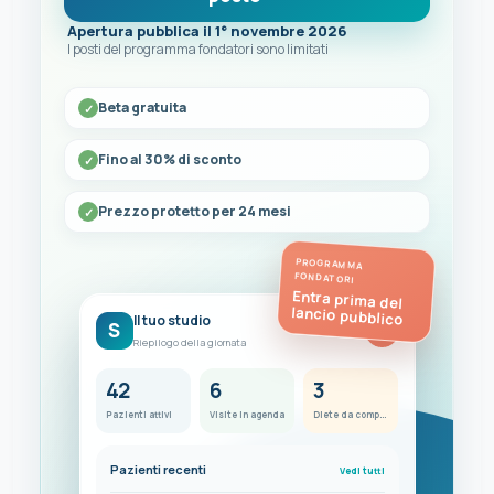
Apertura pubblica il 1° novembre 2026
I posti del programma fondatori sono limitati
Beta gratuita
Fino al 30% di sconto
Prezzo protetto per 24 mesi
PROGRAMMA
FONDATORI
Entra prima del
lancio pubblico
Il tuo studio
S
FC
Riepilogo della giornata
42
6
3
Pazienti attivi
Visite in agenda
Diete da completare
Pazienti recenti
Vedi tutti