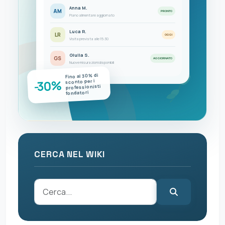
Anna M.
AM
PRONTO
Piano alimentare aggiornato
Luca R.
LR
OGGI
Visita prevista alle 15:30
Giulia S.
GS
AGGIORNATO
Nuove misurazioni disponibili
Fino al 30% di
-30%
sconto per i
professionisti
fondatori
CERCA NEL WIKI