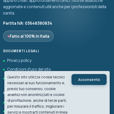
appunti chiari, approfondimenti clinici, risorse didattiche
aggiornate e contenuti utili anche per i professionisti della
sanita.
Partita IVA: 03648380834
♥
Fatto al 100% in Italia
DOCUMENTI LEGALI
Privacy policy
Condizioni d'uso del sito
Questo sito utilizza cookie tecnici
Tutti i documenti legali
Acconsento
necessari al suo funzionamento e,
previo tuo consenso, cookie
SUPPORTO
analitici non anonimizzati e cookie
di profilazione, anche di terze parti,
Contattaci
per misurare il traffico, migliorare i
Cerca contenuti
servizi e mostrarti contenuti in linea