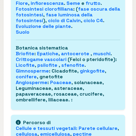
Fiore
,
infiorescenza
.
Seme
e
frutto
.
Fotosintesi clorofilliana
: (
fase oscura della
fotosintesi
,
fase luminosa della
fotosintesi
),
ciclo di Calvin
,
ciclo C4
.
Evoluzione delle piante
.
Suolo
Botanica sistematica
Briofite
:
Epatiche
,
antocerote
,
muschi
.
Crittogame vascolari
(Felci o pteridofite)
:
Licofite
,
psilofite
,
sfenofite
.
Gimnosperme
: Cicadofite,
ginkgofite
,
conifere
, gnetofite
Angiosperme
:
Poaceae
, solanaceae,
Leguminaceae, asteraceae,
papaveraceae, rosaceae, crucifere,
ombrellifere, liliaceae.
:
Percorso di
Cellule e tessuti vegetali
:
Parete cellulare
,
cellulosa
,
emicellulosa
,
pectine