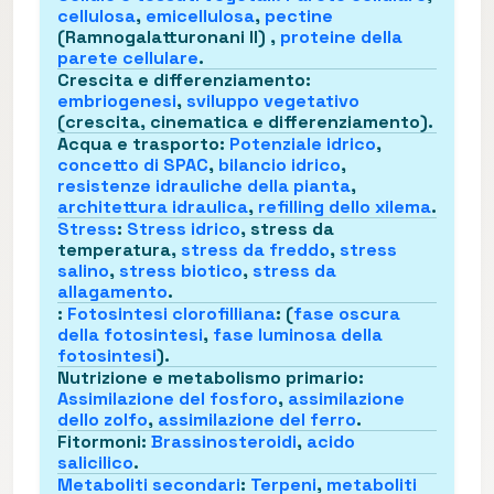
cellulosa
,
emicellulosa
,
pectine
(Ramnogalatturonani II) ,
proteine della
parete cellulare
.
Crescita e differenziamento
:
embriogenesi
,
sviluppo vegetativo
(crescita, cinematica e differenziamento).
Acqua e trasporto
:
Potenziale idrico
,
concetto di SPAC
,
bilancio idrico
,
resistenze idrauliche della pianta
,
architettura idraulica
,
refilling dello xilema
.
Stress
:
Stress idrico
, stress da
temperatura,
stress da freddo
,
stress
salino
,
stress biotico
,
stress da
allagamento
.
:
Fotosintesi clorofilliana
: (
fase oscura
della fotosintesi
,
fase luminosa della
fotosintesi
).
Nutrizione e metabolismo primario
:
Assimilazione del fosforo
,
assimilazione
dello zolfo
,
assimilazione del ferro
.
Fitormoni
:
Brassinosteroidi
,
acido
salicilico
.
Metaboliti secondari
:
Terpeni
,
metaboliti