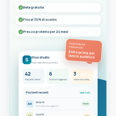
Beta gratuita
Fino al 30% di sconto
Prezzo protetto per 24 mesi
PROGRAMMA
FONDATORI
Entra prima del
lancio pubblico
Il tuo studio
S
FC
Riepilogo della giornata
42
6
3
Pazienti attivi
Visite in agenda
Diete da completare
Pazienti recenti
Vedi tutti
Anna M.
AM
PRONTO
Piano alimentare aggiornato
Luca R.
LR