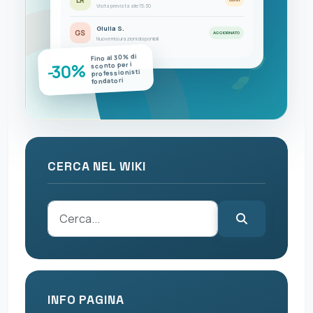
OGGI
Visita prevista alle 15:30
Giulia S.
GS
AGGIORNATO
Nuove misurazioni disponibili
Fino al 30% di
-30%
sconto per i
professionisti
fondatori
CERCA NEL WIKI
INFO PAGINA