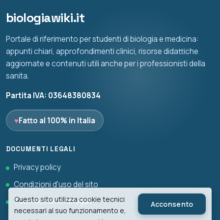
biologiawiki.it
Portale di riferimento per studenti di biologia e medicina:
appunti chiari, approfondimenti clinici, risorse didattiche
aggiornate e contenuti utili anche per i professionisti della
sanita.
Partita IVA: 03648380834
♥
Fatto al 100% in Italia
DOCUMENTI LEGALI
Privacy policy
Condizioni d'uso del sito
Questo sito utilizza cookie tecnici
Tutti i documenti legali
Acconsento
necessari al suo funzionamento e,