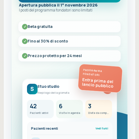
Apertura pubblica il 1° novembre 2026
I posti del programma fondatori sono limitati
Beta gratuita
Fino al 30% di sconto
Prezzo protetto per 24 mesi
PROGRAMMA
FONDATORI
Entra prima del
lancio pubblico
Il tuo studio
S
FC
Riepilogo della giornata
42
6
3
Pazienti attivi
Visite in agenda
Diete da completare
Pazienti recenti
Vedi tutti