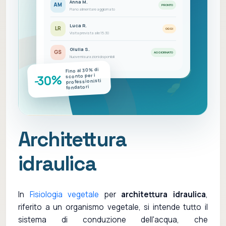
Anna M.
AM
PRONTO
Piano alimentare aggiornato
Luca R.
LR
OGGI
Visita prevista alle 15:30
Giulia S.
GS
AGGIORNATO
Nuove misurazioni disponibili
Fino al 30% di
-30%
sconto per i
professionisti
fondatori
Architettura
idraulica
In
Fisiologia vegetale
per
architettura idraulica
,
riferito a un organismo vegetale, si intende tutto il
sistema di conduzione dell'acqua, che