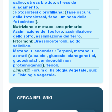
salino
,
stress biotico
,
stress da
allagamento
.
:
Fotosintesi clorofilliana
: (
fase oscura
della fotosintesi
,
fase luminosa della
fotosintesi
).
Nutrizione e metabolismo primario
:
Assimilazione del fosforo
,
assimilazione
dello zolfo
,
assimilazione del ferro
.
Fitormoni
:
Brassinosteroidi
,
acido
salicilico
.
Metaboliti secondari
:
Terpeni
,
metaboliti
azotati
(
alcaloidi
,
glucosidi cianogenetici
,
glucosinolati
,
aminoacidi non
proteinogenici
),
fenoli
.
Link utili
:
Forum di fisiologia Vegetale
,
quiz
di Fisiologia vegetale
.
CERCA NEL WIKI