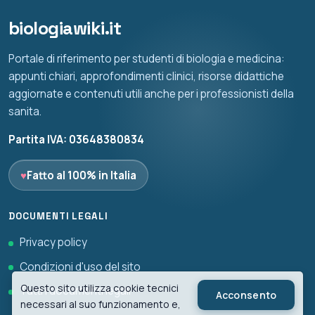
biologiawiki.it
Portale di riferimento per studenti di biologia e medicina:
appunti chiari, approfondimenti clinici, risorse didattiche
aggiornate e contenuti utili anche per i professionisti della
sanita.
Partita IVA: 03648380834
♥
Fatto al 100% in Italia
DOCUMENTI LEGALI
Privacy policy
Condizioni d'uso del sito
Questo sito utilizza cookie tecnici
Tutti i documenti legali
Acconsento
necessari al suo funzionamento e,