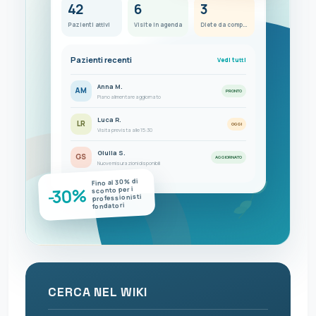
42
6
3
Pazienti attivi
Visite in agenda
Diete da completare
Pazienti recenti
Vedi tutti
Anna M.
AM
PRONTO
Piano alimentare aggiornato
Luca R.
LR
OGGI
Visita prevista alle 15:30
Giulia S.
GS
AGGIORNATO
Nuove misurazioni disponibili
Fino al 30% di
-30%
sconto per i
professionisti
fondatori
CERCA NEL WIKI