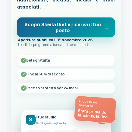
associati.
Scopri Skeila Diet e riserva il tuo
posto
Apertura pubblica il 1° novembre 2026
I posti del programma fondatori sono limitati
Beta gratuita
Fino al 30% di sconto
Prezzo protetto per 24 mesi
PROGRAMMA
FONDATORI
Entra prima del
lancio pubblico
Il tuo studio
S
FC
Riepilogo della giornata