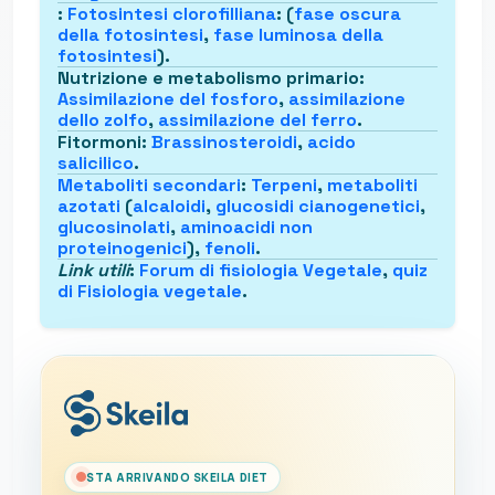
:
Fotosintesi clorofilliana
: (
fase oscura
della fotosintesi
,
fase luminosa della
fotosintesi
).
Nutrizione e metabolismo primario
:
Assimilazione del fosforo
,
assimilazione
dello zolfo
,
assimilazione del ferro
.
Fitormoni
:
Brassinosteroidi
,
acido
salicilico
.
Metaboliti secondari
:
Terpeni
,
metaboliti
azotati
(
alcaloidi
,
glucosidi cianogenetici
,
glucosinolati
,
aminoacidi non
proteinogenici
),
fenoli
.
Link utili
:
Forum di fisiologia Vegetale
,
quiz
di Fisiologia vegetale
.
STA ARRIVANDO SKEILA DIET