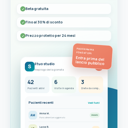
Beta gratuita
Fino al 30% di sconto
Prezzo protetto per 24 mesi
PROGRAMMA
FONDATORI
Entra prima del
lancio pubblico
Il tuo studio
S
FC
Riepilogo della giornata
42
6
3
Pazienti attivi
Visite in agenda
Diete da completare
Pazienti recenti
Vedi tutti
Anna M.
AM
PRONTO
Piano alimentare aggiornato
Luca R.