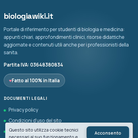
biologiawiki.it
Portale di riferimento per studenti di biologia e medicina:
appunti chiari, approfondimenti clinici, risorse didattiche
aggiornate e contenuti utili anche per i professionisti della
sanita.
Partita IVA: 03648380834
♥
Fatto al 100% in Italia
DOCUMENTI LEGALI
Privacy policy
Condizioni d'uso del sito
Questo sito utilizza cookie tecnici
Tutti i documenti legali
Acconsento
necessari al suo funzionamento e,