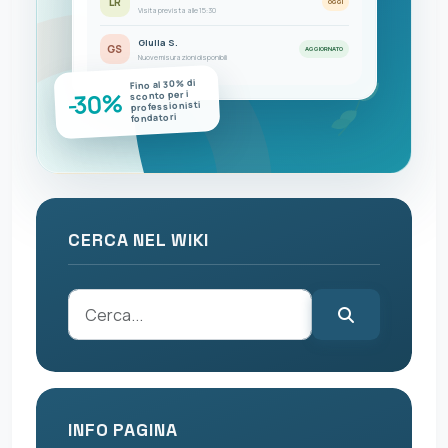
LR
OGGI
Visita prevista alle 15:30
Giulia S.
GS
AGGIORNATO
Nuove misurazioni disponibili
Fino al 30% di
-30%
sconto per i
professionisti
fondatori
CERCA NEL WIKI
INFO PAGINA