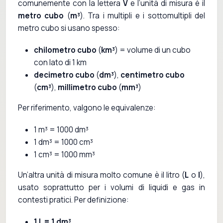
comunemente con la lettera
V
e l’unità di misura è il
metro cubo
(
m³
). Tra i multipli e i sottomultipli del
metro cubo si usano spesso:
chilometro cubo
(
km³
) = volume di un cubo
con lato di 1 km
decimetro cubo
(
dm³
),
centimetro cubo
(
cm³
),
millimetro cubo
(
mm³
)
Per riferimento, valgono le equivalenze:
1 m³ = 1000 dm³
1 dm³ = 1000 cm³
1 cm³ = 1000 mm³
Un’altra unità di misura molto comune è il litro (
L
o
l
),
usato soprattutto per i volumi di liquidi e gas in
contesti pratici. Per definizione:
1 L = 1 dm³