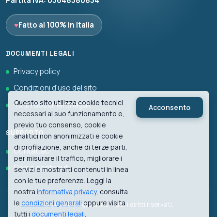
Partita IVA: 03648380834
♥
Fatto al 100% in Italia
DOCUMENTI LEGALI
Privacy policy
Condizioni d'uso del sito
Questo sito utilizza cookie tecnici
Tutti i documenti legali
Acconsento
necessari al suo funzionamento e,
previo tuo consenso, cookie
SUPPORTO
analitici non anonimizzati e cookie
di profilazione, anche di terze parti,
Contattaci
per misurare il traffico, migliorare i
Cerca contenuti
servizi e mostrarti contenuti in linea
con le tue preferenze. Leggi la
nostra
informativa privacy
, consulta
le
condizioni generali
oppure visita
© 2026 biologiawiki.it. Tutti i diritti riservati.
tutti i
documenti legali
.