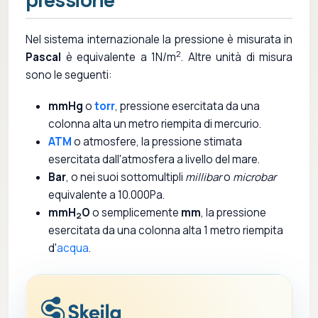
Nel sistema internazionale la pressione è misurata in
2
Pascal
è equivalente a 1N/m
. Altre unità di misura
sono le seguenti:
mmHg
o
torr
, pressione esercitata da una
colonna alta un metro riempita di mercurio.
ATM
o atmosfere, la pressione stimata
esercitata dall'atmosfera a livello del mare.
Bar
, o nei suoi sottomultipli
millibar
o
microbar
equivalente a 10.000Pa.
mmH
O
o semplicemente
mm
, la pressione
2
esercitata da una colonna alta 1 metro riempita
d'
acqua
.