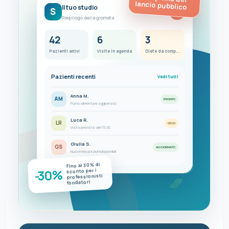
lancio pubblico
Il tuo studio
S
FC
Riepilogo della giornata
42
6
3
Pazienti attivi
Visite in agenda
Diete da completare
Pazienti recenti
Vedi tutti
Anna M.
AM
PRONTO
Piano alimentare aggiornato
Luca R.
LR
OGGI
Visita prevista alle 15:30
Giulia S.
GS
AGGIORNATO
Nuove misurazioni disponibili
Fino al 30% di
-30%
sconto per i
professionisti
fondatori