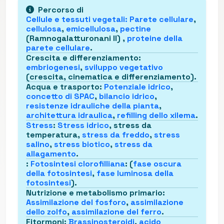
Percorso di
Cellule e tessuti vegetali
:
Parete cellulare
,
cellulosa
,
emicellulosa
,
pectine
(Ramnogalatturonani II) ,
proteine della
parete cellulare
.
Crescita e differenziamento
:
embriogenesi
,
sviluppo vegetativo
(crescita, cinematica e differenziamento).
Acqua e trasporto
:
Potenziale idrico
,
concetto di SPAC
,
bilancio idrico
,
resistenze idrauliche della pianta
,
architettura idraulica
,
refilling dello xilema
.
Stress
:
Stress idrico
, stress da
temperatura,
stress da freddo
,
stress
salino
,
stress biotico
,
stress da
allagamento
.
:
Fotosintesi clorofilliana
: (
fase oscura
della fotosintesi
,
fase luminosa della
fotosintesi
).
Nutrizione e metabolismo primario
:
Assimilazione del fosforo
,
assimilazione
dello zolfo
,
assimilazione del ferro
.
Fitormoni
:
Brassinosteroidi
,
acido