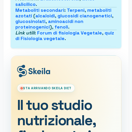
salicilico
.
Metaboliti secondari
:
Terpeni
,
metaboliti
azotati
(
alcaloidi
,
glucosidi cianogenetici
,
glucosinolati
,
aminoacidi non
proteinogenici
),
fenoli
.
Link utili
:
Forum di fisiologia Vegetale
,
quiz
di Fisiologia vegetale
.
STA ARRIVANDO SKEILA DIET
Il tuo studio
nutrizionale,