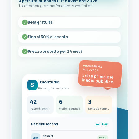
Apertura pubblica il 1° novembre 2026
I posti del programma fondatori sono limitati
Beta gratuita
Fino al 30% di sconto
Prezzo protetto per 24 mesi
PROGRAMMA
FONDATORI
Entra prima del
lancio pubblico
Il tuo studio
S
FC
Riepilogo della giornata
42
6
3
Pazienti attivi
Visite in agenda
Diete da completare
Pazienti recenti
Vedi tutti
Anna M.
AM
PRONTO