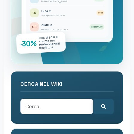
Piano alimentare aggiornato
Luca R.
LR
OGGI
Visita prevista alle 15:30
Giulia S.
GS
AGGIORNATO
Nuove misurazioni disponibili
Fino al 30% di
-30%
sconto per i
professionisti
fondatori
CERCA NEL WIKI