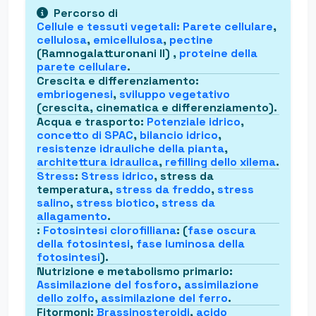
Percorso di
Cellule e tessuti vegetali
:
Parete cellulare
,
cellulosa
,
emicellulosa
,
pectine
(Ramnogalatturonani II) ,
proteine della
parete cellulare
.
Crescita e differenziamento
:
embriogenesi
,
sviluppo vegetativo
(crescita, cinematica e differenziamento).
Acqua e trasporto
:
Potenziale idrico
,
concetto di SPAC
,
bilancio idrico
,
resistenze idrauliche della pianta
,
architettura idraulica
,
refilling dello xilema
.
Stress
:
Stress idrico
, stress da
temperatura,
stress da freddo
,
stress
salino
,
stress biotico
,
stress da
allagamento
.
:
Fotosintesi clorofilliana
: (
fase oscura
della fotosintesi
,
fase luminosa della
fotosintesi
).
Nutrizione e metabolismo primario
:
Assimilazione del fosforo
,
assimilazione
dello zolfo
,
assimilazione del ferro
.
Fitormoni
:
Brassinosteroidi
,
acido