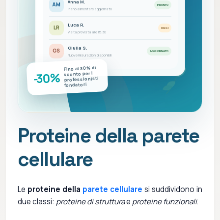
Anna M.
AM
PRONTO
Piano alimentare aggiornato
Luca R.
LR
OGGI
Visita prevista alle 15:30
Giulia S.
GS
AGGIORNATO
Nuove misurazioni disponibili
Fino al 30% di
-30%
sconto per i
professionisti
fondatori
Proteine della parete
cellulare
Le
proteine della
parete cellulare
si suddividono in
due classi:
proteine di struttura
e
proteine funzionali
.