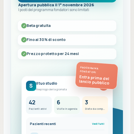
Apertura pubblica il 1° novembre 2026
I posti del programma fondatori sono limitati
Beta gratuita
Fino al 30% di sconto
Prezzo protetto per 24 mesi
PROGRAMMA
FONDATORI
Entra prima del
lancio pubblico
Il tuo studio
S
FC
Riepilogo della giornata
42
6
3
Pazienti attivi
Visite in agenda
Diete da completare
Pazienti recenti
Vedi tutti