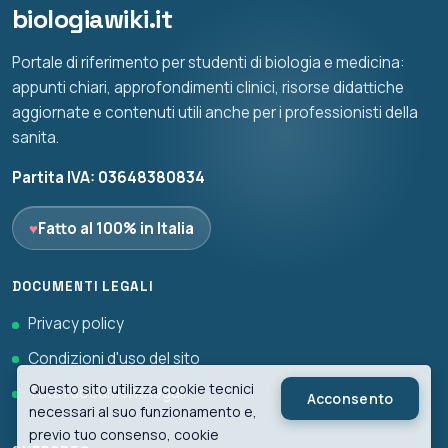
biologiawiki.it
Portale di riferimento per studenti di biologia e medicina:
appunti chiari, approfondimenti clinici, risorse didattiche
aggiornate e contenuti utili anche per i professionisti della
sanita.
Partita IVA: 03648380834
♥
Fatto al 100% in Italia
DOCUMENTI LEGALI
Privacy policy
Condizioni d'uso del sito
Questo sito utilizza cookie tecnici
Tutti i documenti legali
Acconsento
necessari al suo funzionamento e,
previo tuo consenso, cookie