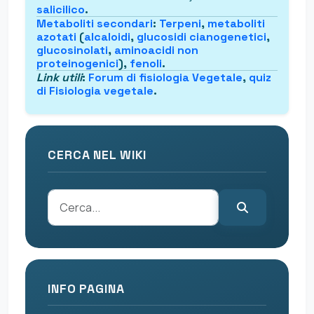
salicilico
.
Metaboliti secondari
:
Terpeni
,
metaboliti
azotati
(
alcaloidi
,
glucosidi cianogenetici
,
glucosinolati
,
aminoacidi non
proteinogenici
),
fenoli
.
Link utili
:
Forum di fisiologia Vegetale
,
quiz
di Fisiologia vegetale
.
CERCA NEL WIKI
INFO PAGINA