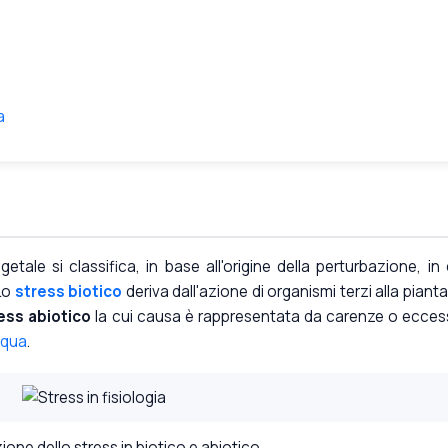
a
tale si classifica, in base all'origine della perturbazione, in
 Lo
stress biotico
deriva dall'azione di organismi terzi alla pianta
ess abiotico
la cui causa è rappresentata da carenze o eccess
qua
.
ione dello stress in biotico e abiotico.