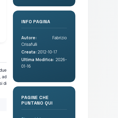
INFO PAGINA
Autore:
Fabrizio
Crisafulli
Creata:
2012-10-17
Ultima Modifica:
2026-
01-16
 due
, ad
i di
PAGINE CHE
PUNTANO QUI