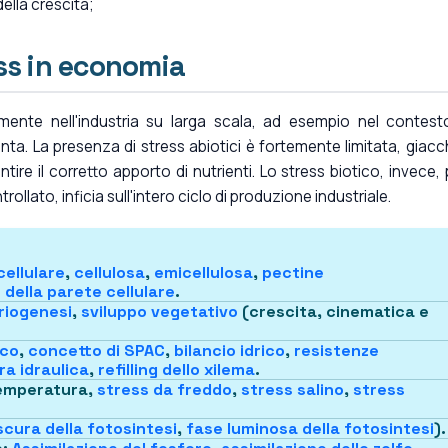
della crescita;
ess in economia
mente nell'industria su larga scala, ad esempio nel contest
ta. La presenza di stress abiotici è fortemente limitata, giacch
ire il corretto apporto di nutrienti. Lo stress biotico, invece,
rollato, inficia sull'intero ciclo di produzione industriale.
cellulare
,
cellulosa
,
emicellulosa
,
pectine
 della parete cellulare
.
iogenesi
,
sviluppo vegetativo
(crescita, cinematica e
ico
,
concetto di SPAC
,
bilancio idrico
,
resistenze
ra idraulica
,
refilling dello xilema
.
temperatura,
stress da freddo
,
stress salino
,
stress
scura della fotosintesi
,
fase luminosa della fotosintesi
).