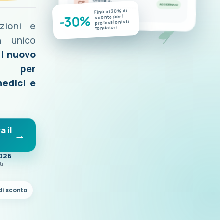
Giulia S.
GS
AGGIORNATO
Nuove misurazioni disponibili
Fino al 30% di
-30%
sconto per i
professionisti
azioni e
fondatori
n unico
il nuovo
o per
medici e
a il
2026
ti
di sconto