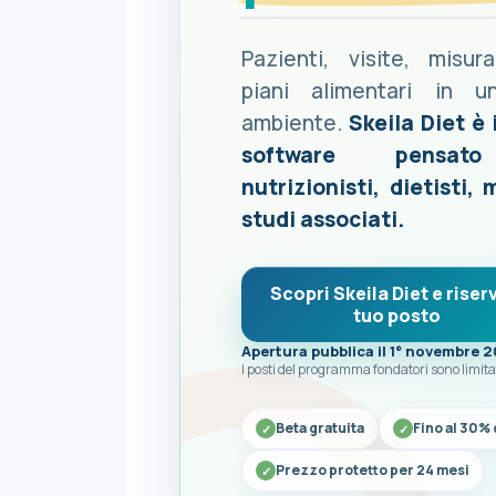
Pazienti, visite, misur
piani alimentari in u
ambiente.
Skeila Diet è 
software pensat
nutrizionisti, dietisti, 
studi associati.
Scopri Skeila Diet e riserv
tuo posto
Apertura pubblica il 1° novembre 
I posti del programma fondatori sono limita
Beta gratuita
Fino al 30% 
Prezzo protetto per 24 mesi