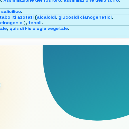
o
:
Assimilazione del fosforo
,
assimilazione dello zolfo
,
salicilico
.
aboliti azotati
(
alcaloidi
,
glucosidi cianogenetici
,
einogenici
),
fenoli
.
tale
,
quiz di Fisiologia vegetale
.