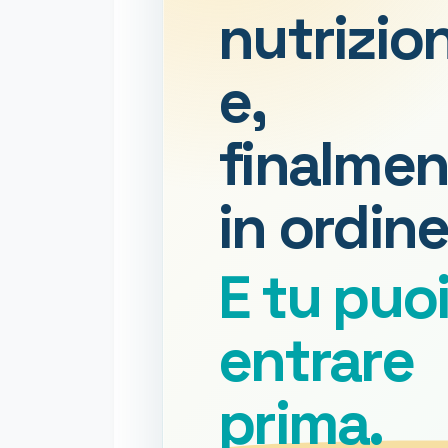
nutrizio
e,
finalmen
in ordine
E tu puo
entrare
prima.