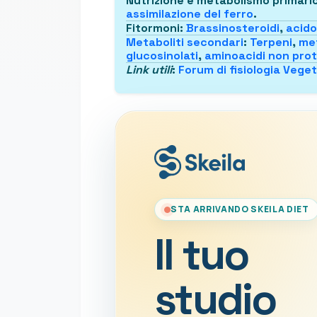
Nutrizione e metabolismo primari
assimilazione del ferro
.
Fitormoni
:
Brassinosteroidi
,
acido 
Metaboliti secondari
:
Terpeni
,
met
glucosinolati
,
aminoacidi non prot
Link utili
:
Forum di fisiologia Vege
STA ARRIVANDO SKEILA DIET
Il tuo
studio