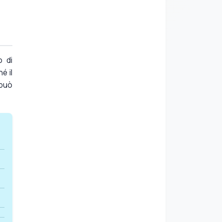
o di
é il
 può