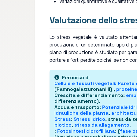
Variazioni quantitative e qualitative 
Valutazione dello str
Lo stress vegetale è valutato attenta
produzione di un determinato tipo di pian
piano di produzione è studiato per garant
portare a forti perdite poiché, se non cont
Percorso di
Cellule e tessuti vegetali
:
Parete 
(Ramnogalatturonani II) ,
proteine
Crescita e differenziamento
:
embr
differenziamento).
Acqua e trasporto
:
Potenziale idr
idrauliche della pianta
,
architettu
Stress
:
Stress idrico
, stress da 
biotico
,
stress da allagamento
.
:
Fotosintesi clorofilliana
: (
fase o