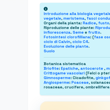
Introduzione alla
biologia vegetal
vegetale
,
meristema
,
fasci condu
Organi della pianta
:
Radice
,
fusto
Riproduzione delle piante
:
Riprodu
infiorescenza
.
Seme
e
frutto
.
Fotosintesi clorofilliana
: (
fase osc
ciclo di Calvin
,
ciclo C4
.
Evoluzione delle piante
.
Suolo
Botanica sistematica
Briofite
:
Epatiche
,
antocerote
,
m
Crittogame vascolari
(Felci o pter
Gimnosperme
: Cicadofite,
ginkgof
Angiosperme
:
Poaceae
, solanace
rosaceae, crucifere, ombrellifere,