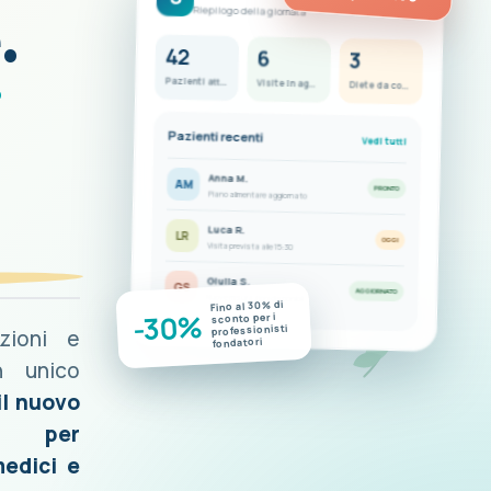
FC
.
Riepilogo della giornata
42
6
3
i
Pazienti attivi
Visite in agenda
Diete da completare
Pazienti recenti
Vedi tutti
Anna M.
AM
PRONTO
Piano alimentare aggiornato
Luca R.
LR
OGGI
Visita prevista alle 15:30
Giulia S.
GS
AGGIORNATO
Nuove misurazioni disponibili
Fino al 30% di
-30%
sconto per i
professionisti
azioni e
fondatori
n unico
il nuovo
o per
medici e