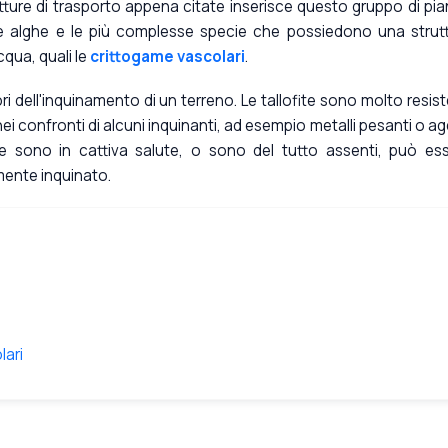
utture di trasporto appena citate inserisce questo gruppo di pia
 le alghe e le più complesse specie che possiedono una strut
cqua, quali le
crittogame vascolari
.
i dell'inquinamento di un terreno. Le tallofite sono molto resist
i confronti di alcuni inquinanti, ad esempio metalli pesanti o ag
ite sono in cattiva salute, o sono del tutto assenti, può es
ente inquinato.
lari