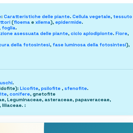
e
:
Caratteristiche delle piante
.
Cellula vegetale
,
tessuto
ttori
(
floema
e
xilema
),
epidermide
.
,
foglia
.
zione asessuata delle piante
,
ciclo aplodiplonte
.
Fiore
,
ura della fotosintesi
,
fase luminosa della fotosintesi
),
uschi
.
idofite)
:
Licofite
,
psilofite
,
sfenofite
.
ite
,
conifere
, gnetofite
ae, Leguminaceae, asteraceae, papaveraceae,
 liliaceae.
: