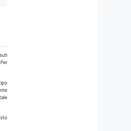
suti
 Per
tipo
ette
tale
esto