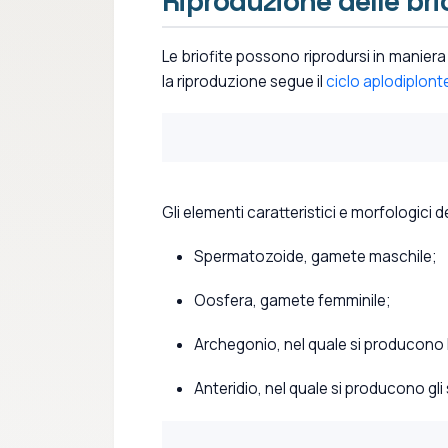
Riproduzione delle bri
Le briofite possono riprodursi in manier
la riproduzione segue il
ciclo aplodiplont
Gli elementi caratteristici e morfologici 
Spermatozoide, gamete maschile;
Oosfera, gamete femminile;
Archegonio, nel quale si producono l
Anteridio, nel quale si producono gl