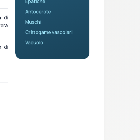
Epatiche
Antocerote
a di
Muschi
vera
Crittogame vascolari
Vacuolo
o di