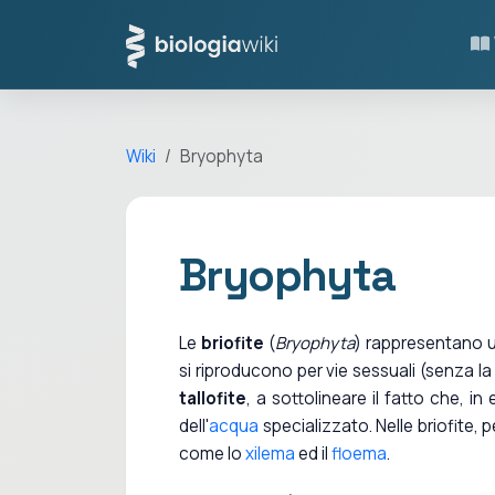
Wiki
Bryophyta
Bryophyta
Le
briofite
(
Bryophyta
) rappresentano u
si riproducono per vie sessuali (senza 
tallofite
, a sottolineare il fatto che, 
dell'
acqua
specializzato. Nelle briofite, p
come lo
xilema
ed il
floema
.