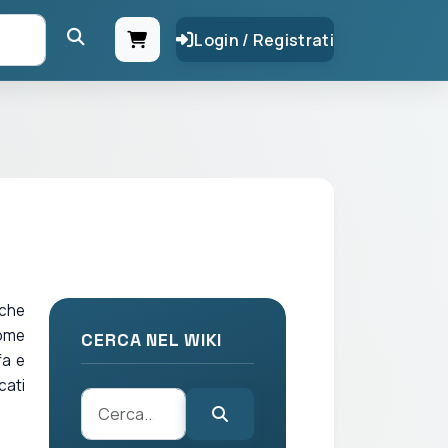
Login / Registrati
 che
come
CERCA NEL WIKI
fa e
cati