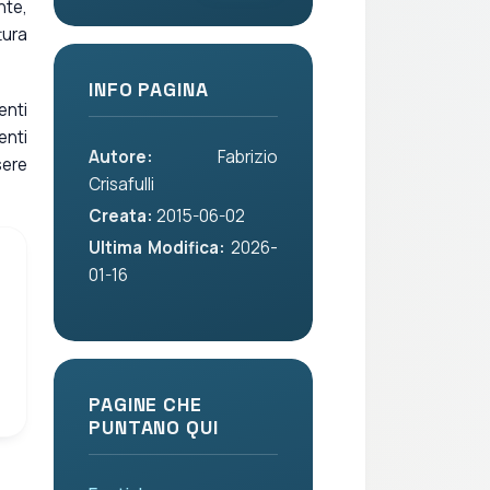
nte,
tura
INFO PAGINA
enti
enti
Autore:
Fabrizio
sere
Crisafulli
Creata:
2015-06-02
Ultima Modifica:
2026-
01-16
PAGINE CHE
PUNTANO QUI