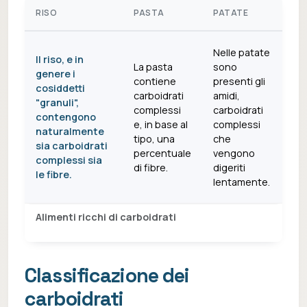
RISO
PASTA
PATATE
Nelle patate
Il riso, e in
La pasta
sono
genere i
contiene
presenti gli
cosiddetti
carboidrati
amidi,
"granuli",
complessi
carboidrati
contengono
e, in base al
complessi
naturalmente
tipo, una
che
sia carboidrati
percentuale
vengono
complessi sia
di fibre.
digeriti
le fibre.
lentamente.
Alimenti ricchi di carboidrati
Classificazione dei
carboidrati