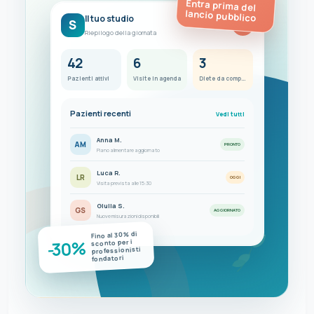
Entra prima del
lancio pubblico
Il tuo studio
S
FC
Riepilogo della giornata
42
6
3
Pazienti attivi
Visite in agenda
Diete da completare
Pazienti recenti
Vedi tutti
Anna M.
AM
PRONTO
Piano alimentare aggiornato
Luca R.
LR
OGGI
Visita prevista alle 15:30
Giulia S.
GS
AGGIORNATO
Nuove misurazioni disponibili
Fino al 30% di
-30%
sconto per i
professionisti
fondatori