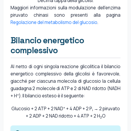
Decima tappa della glicolisi.
Maggiori informazioni sulla modulazione dell'enzima
piruvato chinasi sono presenti alla pagina
Regolazione del metabolismo del glucosio
.
Bilancio energetico
complessivo
Al netto di ogni singola reazione glicolitica il bilancio
energetico complessivo della glicolisi è favorevole,
giacché per ciascuna molecola di glucosio la cellula
guadagna 2 molecole di ATP e 2 di NAD ridotto (NADH
+
+ H
). Il bilancio esteso è il seguente:
+
Glucosio + 2 ATP + 2 NAD
+ 4 ADP + 2 P
→ 2 piruvato
i
+ 2 ADP + 2 NAD ridotto + 4 ATP + 2 H
O
2