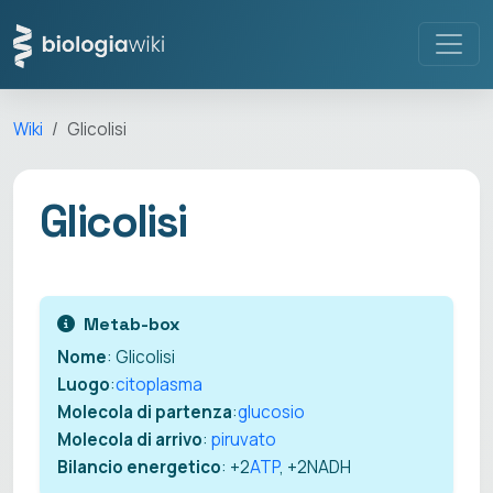
Wiki
Glicolisi
Glicolisi
Metab-box
Nome
: Glicolisi
Luogo
:
citoplasma
Molecola di partenza
:
glucosio
Molecola di arrivo
:
piruvato
Bilancio energetico
: +2
ATP
, +2NADH