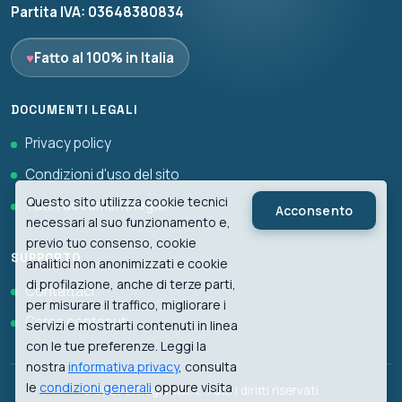
Partita IVA: 03648380834
♥
Fatto al 100% in Italia
DOCUMENTI LEGALI
Privacy policy
Condizioni d'uso del sito
Questo sito utilizza cookie tecnici
Tutti i documenti legali
Acconsento
necessari al suo funzionamento e,
previo tuo consenso, cookie
SUPPORTO
analitici non anonimizzati e cookie
di profilazione, anche di terze parti,
Contattaci
per misurare il traffico, migliorare i
Cerca contenuti
servizi e mostrarti contenuti in linea
con le tue preferenze. Leggi la
nostra
informativa privacy
, consulta
le
condizioni generali
oppure visita
© 2026 biologiawiki.it. Tutti i diritti riservati.