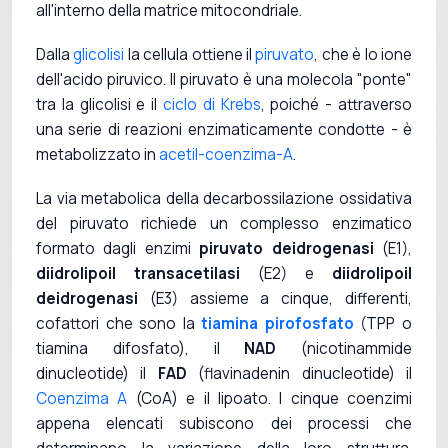
all'interno della matrice mitocondriale.
Dalla
glicolisi
la cellula ottiene il
piruvato
, che è lo ione
dell'acido piruvico. Il piruvato è una molecola "ponte"
tra la glicolisi e il
ciclo di Krebs
, poiché - attraverso
una serie di reazioni enzimaticamente condotte - è
metabolizzato in
acetil-coenzima-A
.
La via metabolica della decarbossilazione ossidativa
del piruvato richiede un complesso enzimatico
formato dagli enzimi
piruvato deidrogenasi
(E1),
diidrolipoil transacetilasi
(E2) e
diidrolipoil
deidrogenasi
(E3) assieme a cinque, differenti,
cofattori che sono la
tiamina pirofosfato
(TPP o
tiamina difosfato), il
NAD
(nicotinammide
dinucleotide) il
FAD
(flavinadenin dinucleotide) il
Coenzima A
(CoA) e il lipoato. I cinque coenzimi
appena elencati subiscono dei processi che