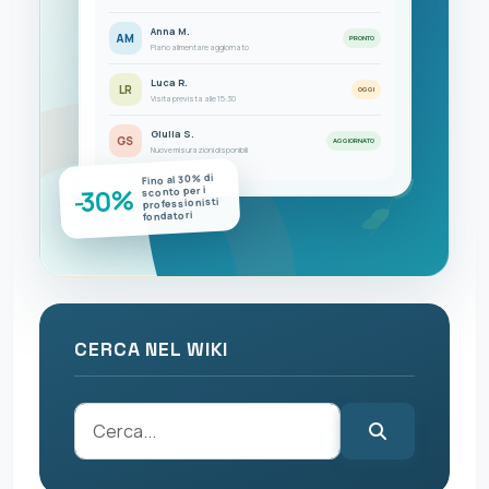
Anna M.
AM
PRONTO
Piano alimentare aggiornato
Luca R.
LR
OGGI
Visita prevista alle 15:30
Giulia S.
GS
AGGIORNATO
Nuove misurazioni disponibili
Fino al 30% di
-30%
sconto per i
professionisti
fondatori
CERCA NEL WIKI