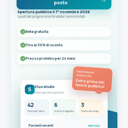
posto
Apertura pubblica il 1° novembre 2026
I posti del programma fondatori sono limitati
Beta gratuita
Fino al 30% di sconto
Prezzo protetto per 24 mesi
PROGRAMMA
FONDATORI
Entra prima del
lancio pubblico
Il tuo studio
S
FC
Riepilogo della giornata
42
6
3
Pazienti attivi
Visite in agenda
Diete da completare
Pazienti recenti
Vedi tutti