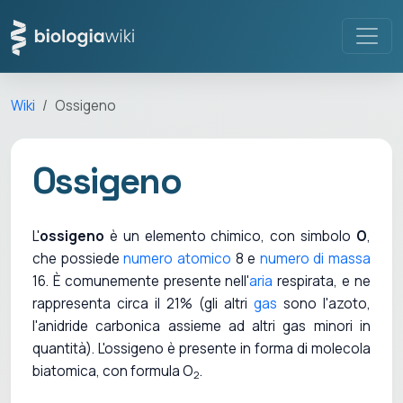
Wiki
Ossigeno
Ossigeno
L'
ossigeno
è un elemento chimico, con simbolo
O
,
che possiede
numero atomico
8 e
numero di massa
16. È comunemente presente nell'
aria
respirata, e ne
rappresenta circa il 21% (gli altri
gas
sono l'azoto,
l'anidride carbonica assieme ad altri gas minori in
quantità). L'ossigeno è presente in forma di molecola
biatomica, con formula O
.
2