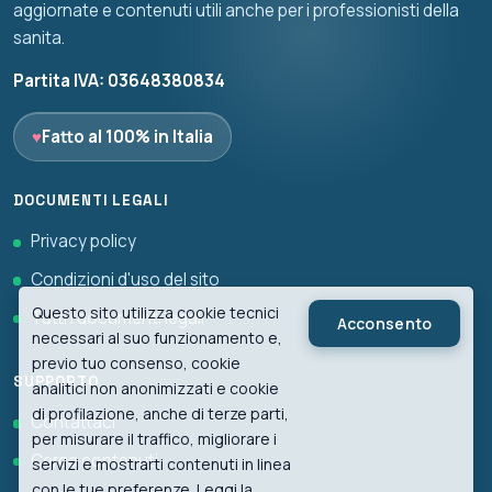
aggiornate e contenuti utili anche per i professionisti della
sanita.
Partita IVA: 03648380834
♥
Fatto al 100% in Italia
DOCUMENTI LEGALI
Privacy policy
Condizioni d'uso del sito
Questo sito utilizza cookie tecnici
Tutti i documenti legali
Acconsento
necessari al suo funzionamento e,
previo tuo consenso, cookie
SUPPORTO
analitici non anonimizzati e cookie
di profilazione, anche di terze parti,
Contattaci
per misurare il traffico, migliorare i
Cerca contenuti
servizi e mostrarti contenuti in linea
con le tue preferenze. Leggi la