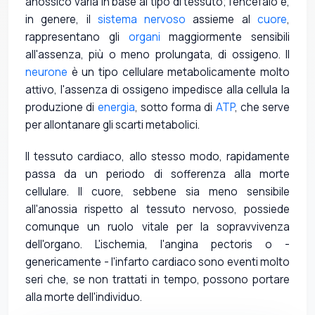
anossico varia in base al tipo di tessuto; l'encefalo e,
in genere, il
sistema nervoso
assieme al
cuore
,
rappresentano gli
organi
maggiormente sensibili
all'assenza, più o meno prolungata, di ossigeno. Il
neurone
è un tipo cellulare metabolicamente molto
attivo, l'assenza di ossigeno impedisce alla cellula la
produzione di
energia
, sotto forma di
ATP
, che serve
per allontanare gli scarti metabolici.
Il tessuto cardiaco, allo stesso modo, rapidamente
passa da un periodo di sofferenza alla morte
cellulare. Il cuore, sebbene sia meno sensibile
all'anossia rispetto al tessuto nervoso, possiede
comunque un ruolo vitale per la sopravvivenza
dell'organo. L'ischemia, l'angina pectoris o -
genericamente - l'infarto cardiaco sono eventi molto
seri che, se non trattati in tempo, possono portare
alla morte dell'individuo.