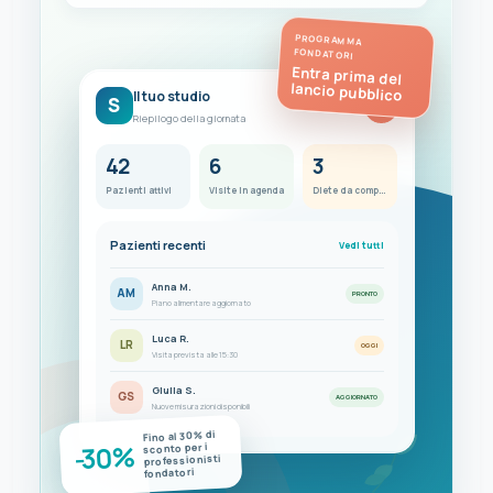
PROGRAMMA
FONDATORI
Entra prima del
lancio pubblico
Il tuo studio
S
FC
Riepilogo della giornata
42
6
3
Pazienti attivi
Visite in agenda
Diete da completare
Pazienti recenti
Vedi tutti
Anna M.
AM
PRONTO
Piano alimentare aggiornato
Luca R.
LR
OGGI
Visita prevista alle 15:30
Giulia S.
GS
AGGIORNATO
Nuove misurazioni disponibili
Fino al 30% di
-30%
sconto per i
professionisti
fondatori