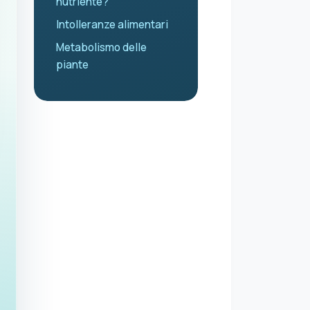
nutriente?
Intolleranze alimentari
Metabolismo delle
piante