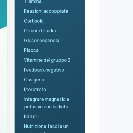
Tiamina
Reazioni accoppiate
Cortisolo
Ormoni tiroidei
Gluconeogenesi
Placca
Vitamine del gruppo B
Feedback negativo
Ossigeno
Eterotrofo
Integrare magnesio e
potassio con la dieta
Batteri
Nutrizione:l'acol è un