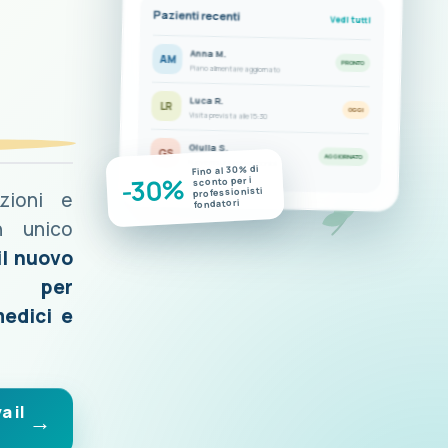
Pazienti recenti
Vedi tutti
Anna M.
AM
PRONTO
Piano alimentare aggiornato
Luca R.
LR
OGGI
Visita prevista alle 15:30
Giulia S.
GS
AGGIORNATO
Nuove misurazioni disponibili
Fino al 30% di
-30%
sconto per i
professionisti
azioni e
fondatori
n unico
il nuovo
o per
medici e
a il