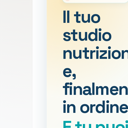
Il tuo
studio
nutrizio
e,
finalmen
in ordine
E tu puo