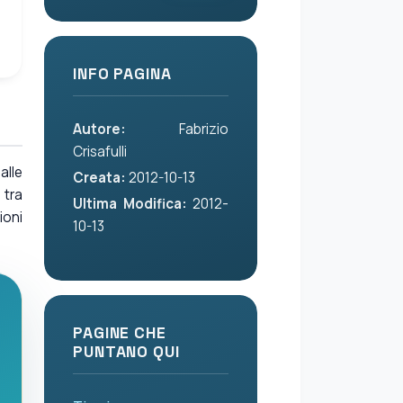
INFO PAGINA
Autore:
Fabrizio
Crisafulli
alle
Creata:
2012-10-13
 tra
Ultima Modifica:
2012-
ioni
10-13
PAGINE CHE
PUNTANO QUI