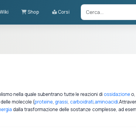
Wiki
Shop
Corsi
lismo nella quale subentrano tutte le reazioni di
ossidazione
o,
 delle molecole (
proteine
,
grassi
,
carboidrati
,
aminoacidi
.Attraver
nergia
dalla trasformazione delle sostanze complesse, ad ese