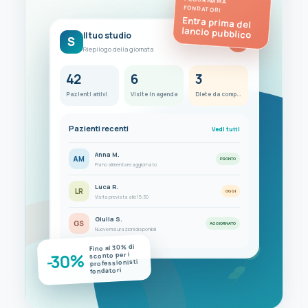
PROGRAMMA
FONDATORI
Entra prima del
lancio pubblico
Il tuo studio
S
FC
Riepilogo della giornata
42
6
3
Pazienti attivi
Visite in agenda
Diete da completare
Pazienti recenti
Vedi tutti
Anna M.
AM
PRONTO
Piano alimentare aggiornato
Luca R.
LR
OGGI
Visita prevista alle 15:30
Giulia S.
GS
AGGIORNATO
Nuove misurazioni disponibili
Fino al 30% di
-30%
sconto per i
professionisti
fondatori