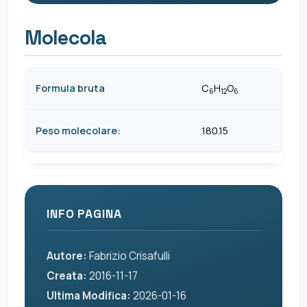
Molecola
Formula bruta
C
H
O
6
12
6
Peso molecolare:
180.15
INFO PAGINA
Autore:
Fabrizio Crisafulli
Creata:
2016-11-17
Ultima Modifica:
2026-01-16