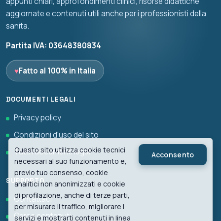
appunti chiari, approfondimenti clinici, risorse didattiche
aggiornate e contenuti utili anche per i professionisti della
sanita.
Partita IVA: 03648380834
♥
Fatto al 100% in Italia
DOCUMENTI LEGALI
Privacy policy
Condizioni d'uso del sito
Questo sito utilizza cookie tecnici
Tutti i documenti legali
Acconsento
necessari al suo funzionamento e,
previo tuo consenso, cookie
SUPPORTO
analitici non anonimizzati e cookie
di profilazione, anche di terze parti,
Contattaci
per misurare il traffico, migliorare i
Cerca contenuti
servizi e mostrarti contenuti in linea