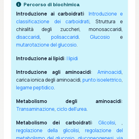
Percorso di biochimica
Introduzione ai carboidrati
:
Introduzione e
classificazione dei carboidrati
, Struttura e
chiralità degli zuccheri, monosaccaridi,
disaccaridi
,
polisaccaridi
.
Glucosio
e
mutarotazione del glucosio
.
Introduzione ai lipidi
:
I lipidi
Introduzione agli aminoacidi
:
Aminoacidi
,
carica ionica degli aminoacidi,
punto isoelettrico
,
legame peptidico
.
Metabolismo degli aminoacidi
:
Transaminazione
,
ciclo dell'urea
.
Metabolismo dei carboidrati
:
Glicolisi
, ,
regolazione della glicolisi
,
regolazione del
metabolismo del glucosio
,
gluconeogenesi
,
via