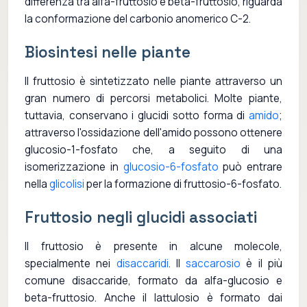
differenza tra alfa-fruttosio e beta-fruttosio, riguarda
la conformazione del carbonio anomerico C-2.
Biosintesi nelle piante
Il fruttosio è sintetizzato nelle piante attraverso un
gran numero di percorsi metabolici. Molte piante,
tuttavia, conservano i glucidi sotto forma di
amido
;
attraverso l'ossidazione dell'amido possono ottenere
glucosio-1-fosfato che, a seguito di una
isomerizzazione in
glucosio-6-fosfato
può entrare
nella
glicolisi
per la formazione di fruttosio-6-fosfato.
Fruttosio negli glucidi associati
Il fruttosio è presente in alcune molecole,
specialmente nei
disaccaridi
. Il
saccarosio
è il più
comune disaccaride, formato da alfa-glucosio e
beta-fruttosio. Anche il lattulosio è formato dai