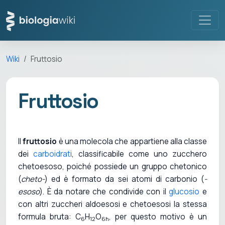
Wiki
Fruttosio
Fruttosio
Il
fruttosio
è una molecola che appartiene alla classe
dei
carboidrati
, classificabile come uno zucchero
chetoesoso, poiché possiede un gruppo chetonico
(
cheto-
) ed è formato da sei atomi di carbonio (
-
esoso
). È da notare che condivide con il
glucosio
e
con altri zuccheri aldoesosi e chetoesosi la stessa
formula bruta: C
H
O
, per questo motivo è un
6
12
6h