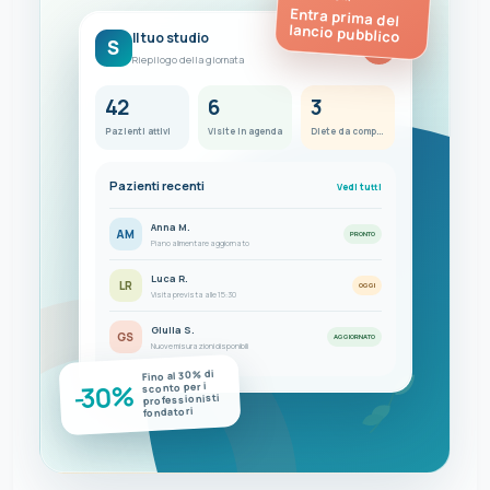
Entra prima del
lancio pubblico
Il tuo studio
S
FC
Riepilogo della giornata
42
6
3
Pazienti attivi
Visite in agenda
Diete da completare
Pazienti recenti
Vedi tutti
Anna M.
AM
PRONTO
Piano alimentare aggiornato
Luca R.
LR
OGGI
Visita prevista alle 15:30
Giulia S.
GS
AGGIORNATO
Nuove misurazioni disponibili
Fino al 30% di
-30%
sconto per i
professionisti
fondatori