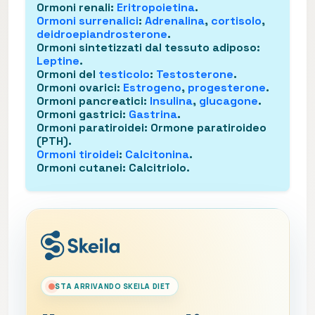
Ormoni renali
:
Eritropoietina
.
Ormoni surrenalici
:
Adrenalina
,
cortisolo
,
deidroepiandrosterone
.
Ormoni sintetizzati dal tessuto adiposo
:
Leptine
.
Ormoni del
testicolo
:
Testosterone
.
Ormoni ovarici
:
Estrogeno
,
progesterone
.
Ormoni pancreatici
:
Insulina
,
glucagone
.
Ormoni gastrici
:
Gastrina
.
Ormoni paratiroidei
: Ormone paratiroideo
(PTH).
Ormoni tiroidei
:
Calcitonina
.
Ormoni cutanei
: Calcitriolo.
STA ARRIVANDO SKEILA DIET