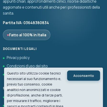
appunti chiari, approfondimenti clinici, risorse didattiche
aggiornate e contenuti utili anche per i professionisti della
sanita.
Partita IVA: 03648380834
♥
Fatto al 100% in Italia
DOCUMENTI LEGALI
Privacy policy
Condizioni d'uso del sito
Questo sito utilizza cookie tecnici
Tutti i documenti legali
Acconsento
necessari al suo funzionamento e,
previo tuo consenso, cookie
SUPPORTO
analitici non anonimizzati e cookie
di profilazione, anche di terze parti,
Contattaci
per misurare il traffico, migliorare i
Cerca contenuti
servizi e mostrarti contenuti in linea