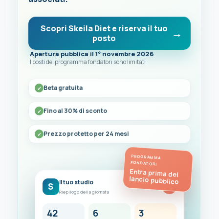
Scopri Skeila Diet e riserva il tuo
posto
Apertura pubblica il 1° novembre 2026
I posti del programma fondatori sono limitati
Beta gratuita
Fino al 30% di sconto
Prezzo protetto per 24 mesi
PROGRAMMA
FONDATORI
Entra prima del
lancio pubblico
Il tuo studio
S
FC
Riepilogo della giornata
42
6
3