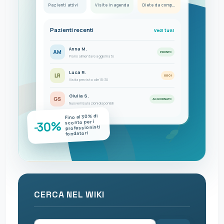
Pazienti attivi
Visite in agenda
Diete da completare
Pazienti recenti
Vedi tutti
Anna M.
AM
PRONTO
Piano alimentare aggiornato
Luca R.
LR
OGGI
Visita prevista alle 15:30
Giulia S.
GS
AGGIORNATO
Nuove misurazioni disponibili
Fino al 30% di
-30%
sconto per i
professionisti
fondatori
CERCA NEL WIKI