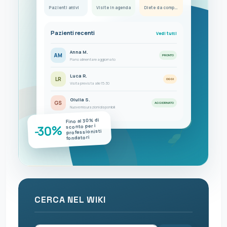
Pazienti attivi
Visite in agenda
Diete da completare
Pazienti recenti
Vedi tutti
Anna M.
AM
PRONTO
Piano alimentare aggiornato
Luca R.
LR
OGGI
Visita prevista alle 15:30
Giulia S.
GS
AGGIORNATO
Nuove misurazioni disponibili
Fino al 30% di
-30%
sconto per i
professionisti
fondatori
CERCA NEL WIKI