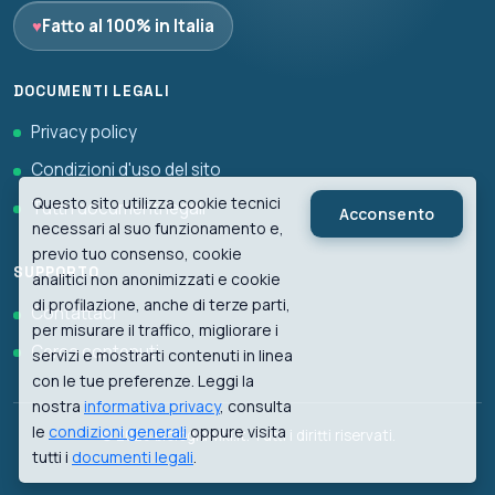
♥
Fatto al 100% in Italia
DOCUMENTI LEGALI
Privacy policy
Condizioni d'uso del sito
Questo sito utilizza cookie tecnici
Tutti i documenti legali
Acconsento
necessari al suo funzionamento e,
previo tuo consenso, cookie
SUPPORTO
analitici non anonimizzati e cookie
di profilazione, anche di terze parti,
Contattaci
per misurare il traffico, migliorare i
Cerca contenuti
servizi e mostrarti contenuti in linea
con le tue preferenze. Leggi la
nostra
informativa privacy
, consulta
le
condizioni generali
oppure visita
© 2026 biologiawiki.it. Tutti i diritti riservati.
tutti i
documenti legali
.