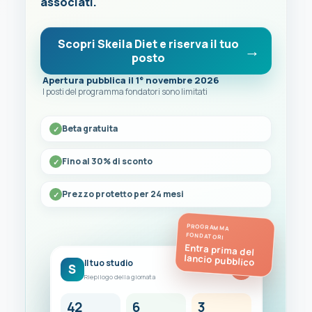
associati.
Scopri Skeila Diet e riserva il tuo
posto
Apertura pubblica il 1° novembre 2026
I posti del programma fondatori sono limitati
Beta gratuita
Fino al 30% di sconto
Prezzo protetto per 24 mesi
PROGRAMMA
FONDATORI
Entra prima del
lancio pubblico
Il tuo studio
S
FC
Riepilogo della giornata
42
6
3