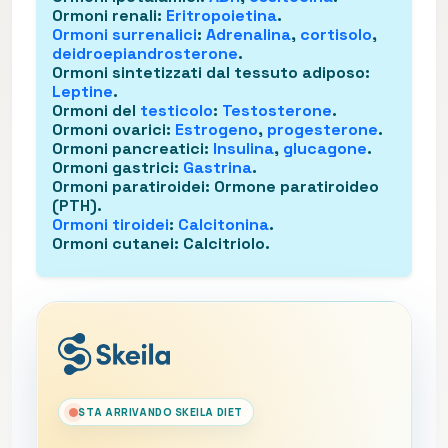
Ormoni renali
:
Eritropoietina
.
Ormoni surrenalici
:
Adrenalina
,
cortisolo
,
deidroepiandrosterone
.
Ormoni sintetizzati dal tessuto adiposo
:
Leptine
.
Ormoni del
testicolo
:
Testosterone
.
Ormoni ovarici
:
Estrogeno
,
progesterone
.
Ormoni pancreatici
:
Insulina
,
glucagone
.
Ormoni gastrici
:
Gastrina
.
Ormoni paratiroidei
: Ormone paratiroideo
(PTH).
Ormoni tiroidei
:
Calcitonina
.
Ormoni cutanei
: Calcitriolo.
STA ARRIVANDO SKEILA DIET