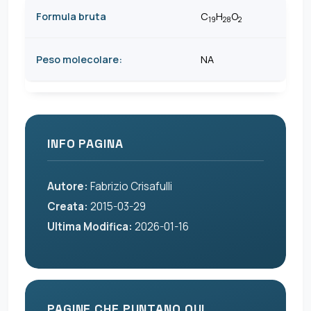
Formula bruta
C
H
O
19
28
2
Peso molecolare:
NA
INFO PAGINA
Autore:
Fabrizio Crisafulli
Creata:
2015-03-29
Ultima Modifica:
2026-01-16
PAGINE CHE PUNTANO QUI