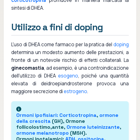
corticotropina
promuove in maniera marcata la
sintesi di DHEA.
Utilizzo a fini di doping
L'uso di DHEA come farmaco per la pratica del
doping
determina un modesto aumento delle prestazioni, a
fronte di un notevole rischio di effetti collaterali. La
ginecomastia
, ad esempio, è una controindicazione
dell'utilizzo di DHEA
esogeno
, poiché una quantità
elevata di deidroepiandrosterone provoca una
maggiore secrezione di
estrogeno
.
Ormoni ipofisiari
:
Corticotropina
,
ormone
della crescita
(GH), Ormone
follicolostimo,ante,
Ormone luteinizzante
,
ormone melanotropo
(MSH).
Ormoni ipotalamici
:
ADH
,
ossitocina
.