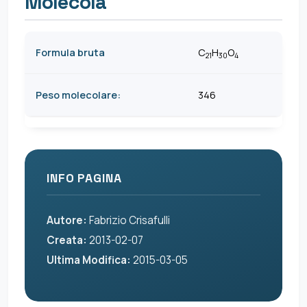
Molecola
Formula bruta
C
H
O
21
30
4
Peso molecolare:
346
INFO PAGINA
Autore:
Fabrizio Crisafulli
Creata:
2013-02-07
Ultima Modifica:
2015-03-05