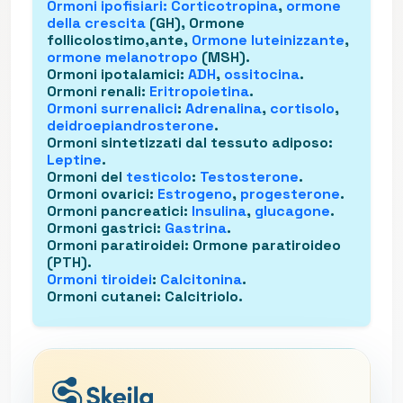
Ormoni ipofisiari
:
Corticotropina
,
ormone
della crescita
(GH), Ormone
follicolostimo,ante,
Ormone luteinizzante
,
ormone melanotropo
(MSH).
Ormoni ipotalamici
:
ADH
,
ossitocina
.
Ormoni renali
:
Eritropoietina
.
Ormoni surrenalici
:
Adrenalina
,
cortisolo
,
deidroepiandrosterone
.
Ormoni sintetizzati dal tessuto adiposo
:
Leptine
.
Ormoni del
testicolo
:
Testosterone
.
Ormoni ovarici
:
Estrogeno
,
progesterone
.
Ormoni pancreatici
:
Insulina
,
glucagone
.
Ormoni gastrici
:
Gastrina
.
Ormoni paratiroidei
: Ormone paratiroideo
(PTH).
Ormoni tiroidei
:
Calcitonina
.
Ormoni cutanei
: Calcitriolo.