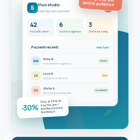
lancio pubblico
Il tuo studio
S
FC
Riepilogo della giornata
42
6
3
Pazienti attivi
Visite in agenda
Diete da completare
Pazienti recenti
Vedi tutti
Anna M.
AM
PRONTO
Piano alimentare aggiornato
Luca R.
LR
OGGI
Visita prevista alle 15:30
Giulia S.
GS
AGGIORNATO
Nuove misurazioni disponibili
Fino al 30% di
-30%
sconto per i
professionisti
fondatori