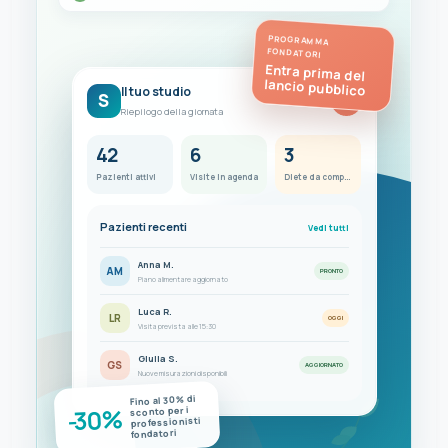
PROGRAMMA
FONDATORI
Entra prima del
lancio pubblico
Il tuo studio
S
FC
Riepilogo della giornata
42
6
3
Pazienti attivi
Visite in agenda
Diete da completare
Pazienti recenti
Vedi tutti
Anna M.
AM
PRONTO
Piano alimentare aggiornato
Luca R.
LR
OGGI
Visita prevista alle 15:30
Giulia S.
GS
AGGIORNATO
Nuove misurazioni disponibili
Fino al 30% di
-30%
sconto per i
professionisti
fondatori