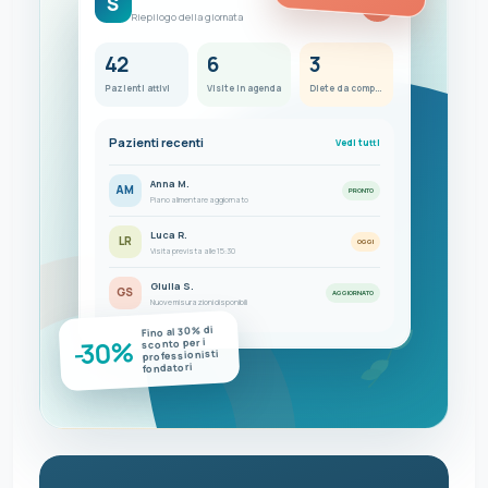
S
FC
Riepilogo della giornata
42
6
3
Pazienti attivi
Visite in agenda
Diete da completare
Pazienti recenti
Vedi tutti
Anna M.
AM
PRONTO
Piano alimentare aggiornato
Luca R.
LR
OGGI
Visita prevista alle 15:30
Giulia S.
GS
AGGIORNATO
Nuove misurazioni disponibili
Fino al 30% di
-30%
sconto per i
professionisti
fondatori