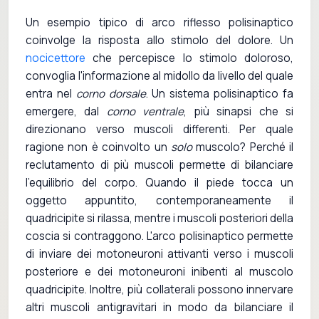
Un esempio tipico di arco riflesso polisinaptico
coinvolge la risposta allo stimolo del dolore. Un
nocicettore
che percepisce lo stimolo doloroso,
convoglia l'informazione al midollo da livello del quale
entra nel
corno dorsale
. Un sistema polisinaptico fa
emergere, dal
corno ventrale
, più sinapsi che si
direzionano verso muscoli differenti. Per quale
ragione non è coinvolto un
solo
muscolo? Perché il
reclutamento di più muscoli permette di bilanciare
l'equilibrio del corpo. Quando il piede tocca un
oggetto appuntito, contemporaneamente il
quadricipite si rilassa, mentre i muscoli posteriori della
coscia si contraggono. L'arco polisinaptico permette
di inviare dei motoneuroni attivanti verso i muscoli
posteriore e dei motoneuroni inibenti al muscolo
quadricipite. Inoltre, più collaterali possono innervare
altri muscoli antigravitari in modo da bilanciare il