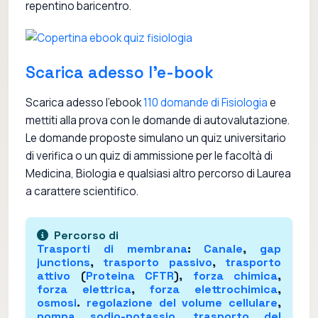
repentino baricentro.
Scarica adesso l'e-book
Scarica adesso l'ebook
110 domande di Fisiologia
e
mettiti alla prova con le domande di autovalutazione.
Le domande proposte simulano un quiz universitario
di verifica o un quiz di ammissione per le facoltà di
Medicina, Biologia e qualsiasi altro percorso di Laurea
a carattere scientifico.
Percorso di
Trasporti di membrana
:
Canale
,
gap
junctions
,
trasporto passivo
,
trasporto
attivo
(
Proteina CFTR
),
forza chimica
,
forza elettrica
,
forza elettrochimica
,
osmosi
.
regolazione del volume cellulare
,
pompa sodio-potassio
,
trasporto del