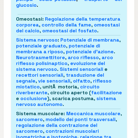
glucosio
.
Omeostasi
:
Regolazione della temperatura
corporea
,
controllo della fame
,
omeostasi
del calcio
,
omeostasi del fosfato
.
Sistema nervoso
:
Potenziale di membrana
,
potenziale graduato
,
potenziale di
membrana a riposo
,
potenziale d'azione
.
Neurotrasmettitore
,
arco riflesso
,
arco
riflesso polisinaptico
,
evoluzione del
sistema nervoso
.
Sistemi sensoriali
e
recettori sensoriali
,
trasduzione del
segnale
,
vie sensoriali
,
olfatto
,
riflesso
miotatico
, unitÃ motoria,
circuito
riverberante
, circuito aperto (
facilitazione
e
occlusione
), scarica postuma,
sistema
nervoso autonomo
.
Sistema muscolare
:
Meccanica muscolare
,
sarcomero
,
modello dei ponti trasversali
,
regolazione della contrazione del
sarcomero
,
contrazioni muscolari
isometriche e isotoniche
,
relazione tra