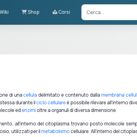
Wiki
Shop
Corsi
ione di una
cellula
delimitato e contenuto dalla
membrana cellul
a stessa durante il
ciclo cellulare
è possibile rilevare all'interno div
molecole ed
enzimi
oltre a organuli di diversa dimensione.
imento, all'interno del citoplasma trovano posto molecole sempl
osio, utilizzati per il
metabolismo
cellulare. All'interno del citopl