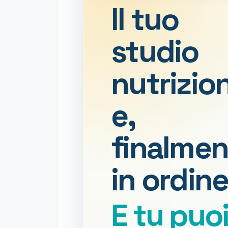
Il tuo
studio
nutrizio
e,
finalmen
in ordine
E tu puo