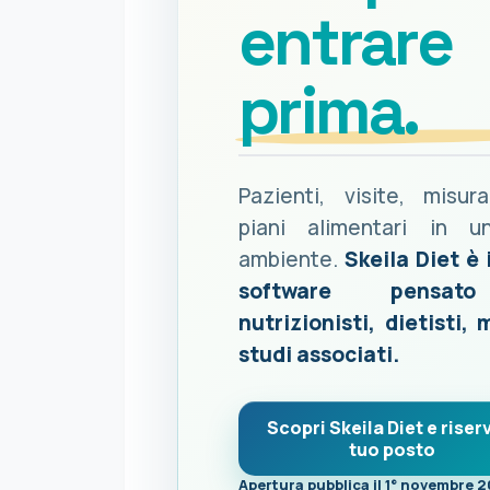
entrare
prima.
Pazienti, visite, misur
piani alimentari in u
ambiente.
Skeila Diet è 
software pensat
nutrizionisti, dietisti, 
studi associati.
Scopri Skeila Diet e riserv
tuo posto
Apertura pubblica il 1° novembre 