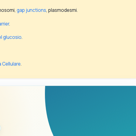
mosomi,
gap junctions
, plasmodesmi.
rrier
.
l glucosio
.
a Cellulare
.