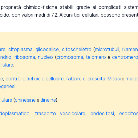
roprietà chimico-fisiche stabili, grazie ai complicati sistem
ido, con valori medi di 7.2. Alcuni tipi cellulari, possono presen
are
,
citoplasma
,
glicocalice
,
citoscheletro
(
microtubuli
,
filamen
ndrio
,
ribosoma
,
nucleo
(
cromosoma
,
telomero
e
centromero
lulare
.
re
,
controllo del ciclo cellulare
,
fattore di crescita
.
Mitosi
e
meios
ogenesi
.
lulare
(
chinesine
e
dineine
).
doplasmatico
,
trasporto vescicolare
,
endocitosi
,
esocitos