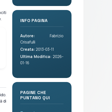
citi
.
INFO PAGINA
Autore:
Fabrizio
Crisafulli
Creata:
2013-03-11
Ultima Modifica:
2026-
01-16
PAGINE CHE
ido.
PUNTANO QUI
à di