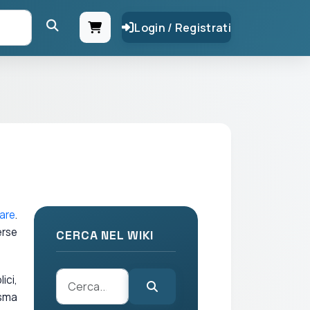
Login / Registrati
are
.
erse
CERCA NEL WIKI
ici,
asma