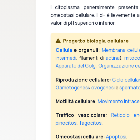
Il citoplasma, generalmente, presenta p
omeostasi cellulare. Il pH è lievemente ac
valori di pH superiori o inferiori.
Progetto biologia cellulare
Cellula
e organuli:
Membrana cellul
intermedi
, filamenti di
actina
),
mitoco
Apparato del Golgi
.
Organizzazione cel
Riproduzione cellulare
:
Ciclo cellula
Gametogenesi
:
ovogenesi
e
spermat
Motilità cellulare
:
Movimento intracel
Traffico vescicolare
:
Reticolo en
pinocitosi
,
fagocitosi
.
Omeostasi cellulare
:
Apoptosi
.