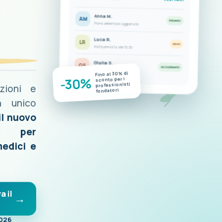
Anna M.
AM
PRONTO
Piano alimentare aggiornato
Luca R.
LR
OGGI
Visita prevista alle 15:30
Giulia S.
GS
AGGIORNATO
Nuove misurazioni disponibili
Fino al 30% di
-30%
sconto per i
professionisti
azioni e
fondatori
n unico
il nuovo
o per
medici e
a il
2026