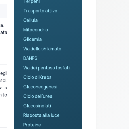
Terpeni
Trasporto attivo
Cellula
a.
Mitocondrio
mata
Glicemia
Via dello shikimato
DAHPS
Via dei pentoso fosfati
egli
Ciclo di Krebs
sol.
Gluconeogenesi
a la
nito
Ciclo dell'urea
Glucosinolati
Risposta alla luce
Proteine