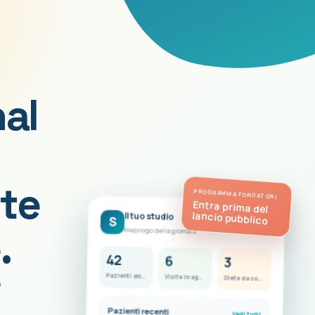
nal
te
PROGRAMMA FONDATORI
Entra prima del
lancio pubblico
Il tuo studio
S
FC
.
Riepilogo della giornata
42
6
3
i
Pazienti attivi
Visite in agenda
Diete da completare
Pazienti recenti
Vedi tutti