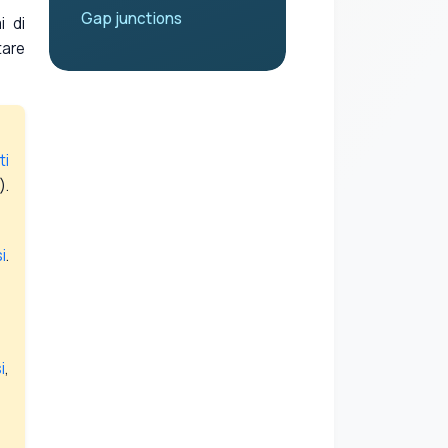
Gap junctions
i di
tare
ti
).
i
.
i
,