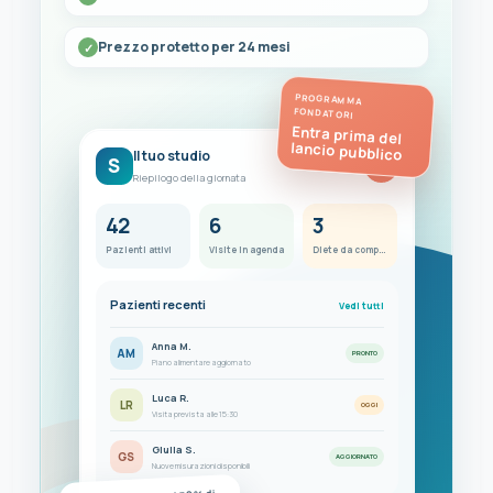
Prezzo protetto per 24 mesi
PROGRAMMA
FONDATORI
Entra prima del
lancio pubblico
Il tuo studio
S
FC
Riepilogo della giornata
42
6
3
Pazienti attivi
Visite in agenda
Diete da completare
Pazienti recenti
Vedi tutti
Anna M.
AM
PRONTO
Piano alimentare aggiornato
Luca R.
LR
OGGI
Visita prevista alle 15:30
Giulia S.
GS
AGGIORNATO
Nuove misurazioni disponibili