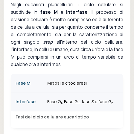
Negli eucarioti pluricellulari, il ciclo cellulare si
suddivide in
fase M
e
interfase
. Il processo di
divisione cellulare è molto complesso ed è differente
da cellula a cellula, sia per quanto concerne il tempo
di completamento, sia per la caratterizzazione di
ogni singolo
step
all'interno del ciclo cellulare.
L'interfase, in cellule umane, dura circa un'ora e la fase
M può compiersi in un arco di tempo variabile da
qualche ora a interi mesi.
Fase M
Mitosi
e citodieresi
Interfase
Fase G
, Fase G
, fase S e fase G
1
0
2
Fasi del ciclo cellulare eucariotico