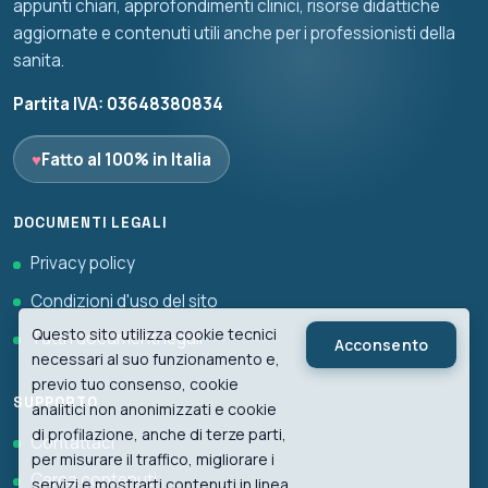
appunti chiari, approfondimenti clinici, risorse didattiche
aggiornate e contenuti utili anche per i professionisti della
sanita.
Partita IVA: 03648380834
♥
Fatto al 100% in Italia
DOCUMENTI LEGALI
Privacy policy
Condizioni d'uso del sito
Questo sito utilizza cookie tecnici
Tutti i documenti legali
Acconsento
necessari al suo funzionamento e,
previo tuo consenso, cookie
SUPPORTO
analitici non anonimizzati e cookie
di profilazione, anche di terze parti,
Contattaci
per misurare il traffico, migliorare i
Cerca contenuti
servizi e mostrarti contenuti in linea