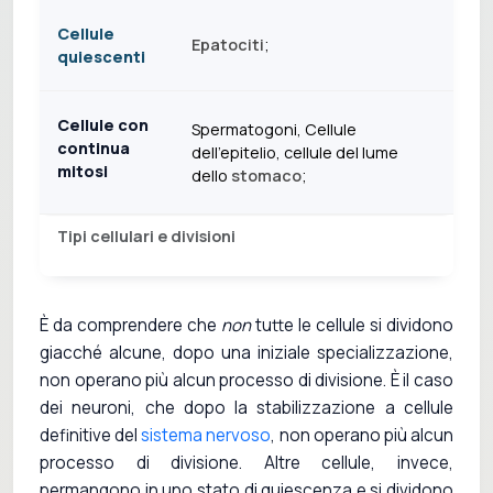
Cellule
Epatociti
;
quiescenti
Cellule con
Spermatogoni, Cellule
continua
dell'epitelio, cellule del lume
mitosi
dello
stomaco
;
Tipi cellulari e divisioni
È da comprendere che
non
tutte le cellule si dividono
giacché alcune, dopo una iniziale specializzazione,
non operano più alcun processo di divisione. È il caso
dei neuroni, che dopo la stabilizzazione a cellule
definitive del
sistema nervoso
, non operano più alcun
processo di divisione. Altre cellule, invece,
permangono in uno stato di quiescenza e si dividono