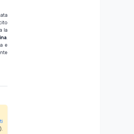
iata
cito
a la
ina
.
na e
ante
ti
).