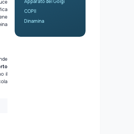
Apparato del Golgi
duce
fica
COPII
tene
Dinamina
eina
ende
orto
o il
cola