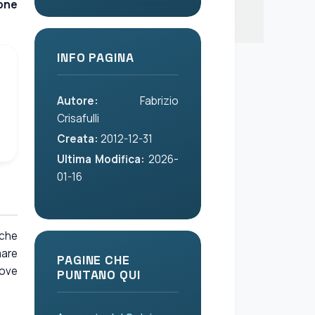
one
INFO PAGINA
Autore:
Fabrizio
Crisafulli
Creata:
2012-12-31
Ultima Modifica:
2026-
01-16
 che
mare
PAGINE CHE
ove
PUNTANO QUI