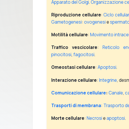
Apparato del Golgi
.
Organizzazione cel
Riproduzione cellulare
:
Ciclo cellula
Gametogenesi
:
ovogenesi
e
spermat
Motilità cellulare
:
Movimento intracel
Traffico vescicolare
:
Reticolo en
pinocitosi
,
fagocitosi
.
Omeostasi cellulare
:
Apoptosi
.
Interazione cellulare
:
Integrine
, des
Comunicazione cellulare
:
Canale
,
ca
Trasporti di membrana
:
Trasporto de
Morte cellulare
:
Necrosi
e
apoptosi
.