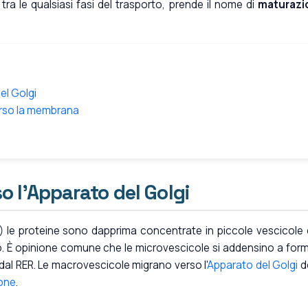
tra le qualsiasi fasi del trasporto, prende il nome di
maturazi
el Golgi
erso la membrana
o l'Apparato del Golgi
 le proteine sono dapprima concentrate in piccole vescicole
o. È opinione comune che le microvescicole si addensino a for
dal RER. Le macrovescicole migrano verso l'
Apparato del Golgi
d
ione
.