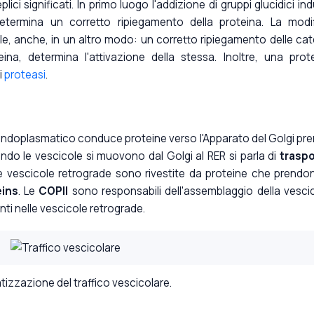
lici significati. In primo luogo l'addizione di gruppi glucidici in
termina un corretto ripiegamento della proteina. La modi
bile, anche, in un altro modo: un corretto ripiegamento delle ca
na, determina l'attivazione della stessa. Inoltre, una prot
i
proteasi
.
o endoplasmatico conduce proteine verso l'Apparato del Golgi pr
ndo le vescicole si muovono dal Golgi al RER si parla di
trasp
 le vescicole retrograde sono rivestite da proteine che prendon
eins
. Le
COPII
sono responsabili dell'assemblaggio della vesci
ti nelle vescicole retrograde.
izzazione del traffico vescicolare.