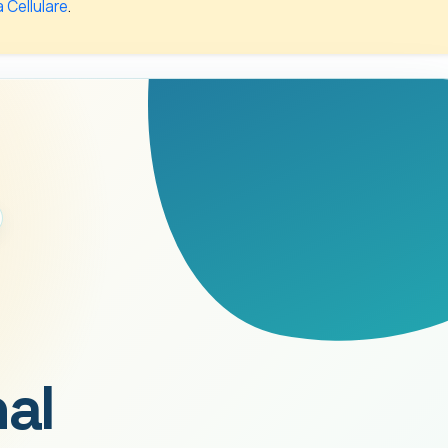
a Cellulare
.
nal