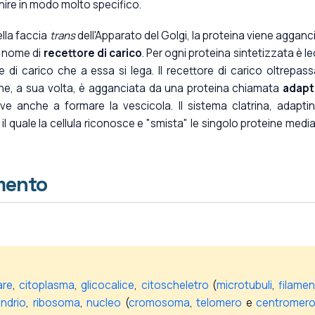
nire in modo molto specifico.
ella faccia
trans
dell'Apparato del Golgi, la proteina viene agganc
l nome di
recettore di carico
. Per ogni proteina sintetizzata è le
 di carico che a essa si lega. Il recettore di carico oltrepass
he, a sua volta, è agganciata da una proteina chiamata
adapt
e anche a formare la vescicola. Il sistema clatrina, adapti
il quale la cellula riconosce e "smista" le singolo proteine medi
mento
are
,
citoplasma
,
glicocalice
,
citoscheletro
(
microtubuli
,
filamen
ndrio
,
ribosoma
,
nucleo
(
cromosoma
,
telomero
e
centromero