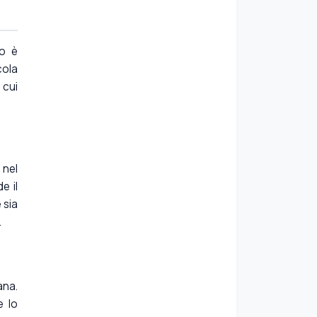
so è
cola
 cui
 nel
e il
 sia
.
ana.
e lo