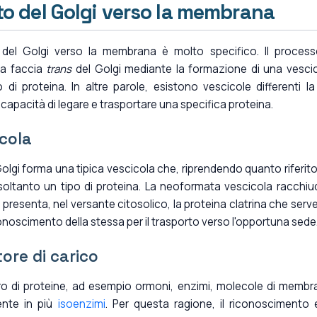
to del Golgi verso la membrana
o del Golgi verso la membrana è molto specifico. Il proces
la faccia
trans
del Golgi mediante la formazione di una vesci
 di proteina. In altre parole, esistono vescicole differenti la
capacità di legare e trasportare una specifica proteina.
icola
Golgi forma una tipica vescicola che, riprendendo quanto riferito
oltanto un tipo di proteina. La neoformata vescicola racchiud
 presenta, nel versante citosolico, la proteina clatrina che serve
iconoscimento della stessa per il trasporto verso l'opportuna sede
tore di carico
o di proteine, ad esempio ormoni, enzimi, molecole di membr
ente in più
isoenzimi
. Per questa ragione, il riconoscimento 