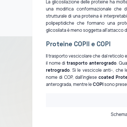
La glicosilazione delle proteine ha moltep
una modifica conformazionale che de
strutturale di una proteina è interpreta
polipeptidiche che formano una protei
glicosilata è meno soggetta all'attacco d
Proteine COPII e COPI
Il trasporto vescicolare che dal reticol
il nome di
trasporto anterogrado
. Qua
retrogrado
. Si le vescicole anti-, che
nome di COP, dall'inglese
coated Prot
anterograda, mentre le
COPI
sono presen
Schemat