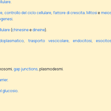
lulare
.
re
,
controllo del ciclo cellulare
,
fattore di crescita
.
Mitosi
e
meios
ogenesi
.
lulare
(
chinesine
e
dineine
).
doplasmatico
,
trasporto vescicolare
,
endocitosi
,
esocitos
mosomi,
gap junctions
, plasmodesmi.
rrier
.
l glucosio
.