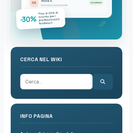
Giulia S.
GS
AGGIORNATO
Nuove misurazioni disponibili
Fino al 30% di
-30%
sconto per i
professionisti
fondatori
CERCA NEL WIKI
INFO PAGINA