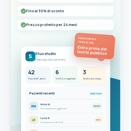
Fino al 30% di sconto
Prezzo protetto per 24 mesi
PROGRAMMA
FONDATORI
Entra prima del
lancio pubblico
Il tuo studio
S
FC
Riepilogo della giornata
42
6
3
Pazienti attivi
Visite in agenda
Diete da completare
Pazienti recenti
Vedi tutti
Anna M.
AM
PRONTO
Piano alimentare aggiornato
Luca R.
LR
OGGI
Visita prevista alle 15:30