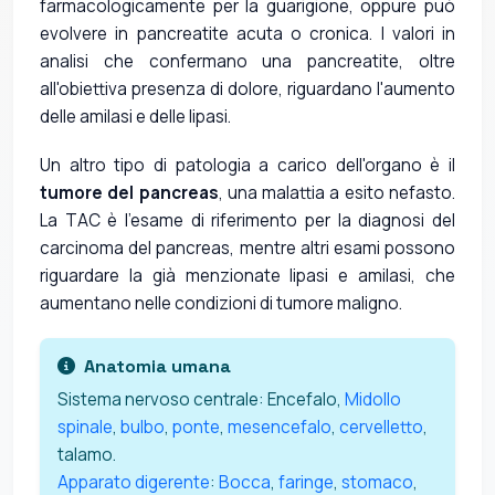
farmacologicamente per la guarigione, oppure può
evolvere in pancreatite acuta o cronica. I valori in
analisi che confermano una pancreatite, oltre
all'obiettiva presenza di dolore, riguardano l'aumento
delle amilasi e delle lipasi.
Un altro tipo di patologia a carico dell'organo è il
tumore del pancreas
, una malattia a esito nefasto.
La TAC è l'esame di riferimento per la diagnosi del
carcinoma del pancreas, mentre altri esami possono
riguardare la già menzionate lipasi e amilasi, che
aumentano nelle condizioni di tumore maligno.
Anatomia umana
Sistema nervoso centrale: Encefalo,
Midollo
spinale
,
bulbo
,
ponte
,
mesencefalo
,
cervelletto
,
talamo.
Apparato digerente
:
Bocca
,
faringe
,
stomaco
,