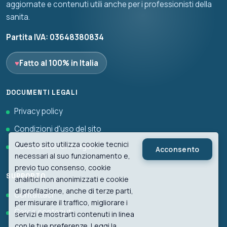
aggiornate e contenuti utili anche per i professionisti della
sanita.
Partita IVA: 03648380834
♥
Fatto al 100% in Italia
DOCUMENTI LEGALI
Privacy policy
Condizioni d'uso del sito
Questo sito utilizza cookie tecnici
Tutti i documenti legali
Acconsento
necessari al suo funzionamento e,
previo tuo consenso, cookie
SUPPORTO
analitici non anonimizzati e cookie
di profilazione, anche di terze parti,
Contattaci
per misurare il traffico, migliorare i
Cerca contenuti
servizi e mostrarti contenuti in linea
con le tue preferenze. Leggi la