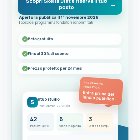
Scopri Skeila Diet e riserva il tuo
posto
Apertura pubblica il 1° novembre 2026
I posti del programma fondatori sono limitati
Beta gratuita
Fino al 30% di sconto
Prezzo protetto per 24 mesi
PROGRAMMA
FONDATORI
Entra prima del
lancio pubblico
Il tuo studio
S
FC
Riepilogo della giornata
42
6
3
Pazienti attivi
Visite in agenda
Diete da completare