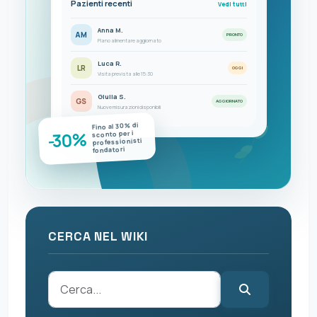
Pazienti recenti
Vedi tutti
Anna M.
AM
PRONTO
Piano alimentare aggiornato
Luca R.
LR
OGGI
Visita prevista alle 15:30
Giulia S.
GS
AGGIORNATO
Nuove misurazioni disponibili
Fino al 30% di
-30%
sconto per i
professionisti
fondatori
CERCA NEL WIKI