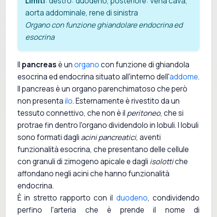
Limiti
: destro: duodeno, posteriore: vena cava,
aorta addominale, rene di sinistra
Organo con funzione ghiandolare endocrina ed
esocrina
Il
pancreas
è un
organo
con funzione di ghiandola
esocrina ed endocrina situato all'interno dell'
addome
.
Il pancreas è un organo parenchimatoso che però
non presenta
ilo
. Esternamente è rivestito da un
tessuto connettivo, che non è il
peritoneo
, che si
protrae fin dentro l'organo dividendolo in lobuli. I lobuli
sono formati dagli
acini pancreatici
, aventi
funzionalità esocrina, che presentano delle cellule
con granuli di zimogeno apicale e dagli
isolotti
che
affondano negli acini che hanno funzionalità
endocrina.
È in stretto rapporto con il
duodeno
, condividendo
perfino l'arteria che è prende il nome di