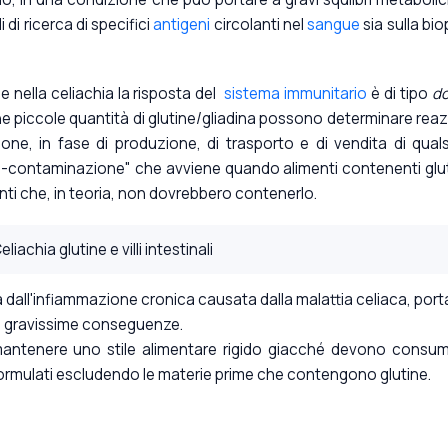
 di ricerca di specifici
antigeni
circolanti nel
sangue
sia sulla bio
e nella celiachia la risposta del
sistema immunitario
è di tipo
d
e piccole quantità di glutine/gliadina possono determinare reaz
ione, in fase di produzione, di trasporto e di vendita di quals
ss-contaminazione" che avviene quando alimenti contenenti glu
nti che, in teoria, non dovrebbero contenerlo.
rata dall'infiammazione cronica causata dalla malattia celiaca, port
gravissime conseguenze.
 mantenere uno stile alimentare rigido giacché devono consu
formulati escludendo le materie prime che contengono glutine.