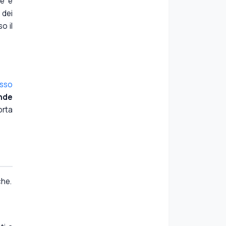
me è
 dei
o il
asso
nde
orta
che.