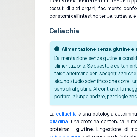
Il
coristoma dell'intestino tenue
rappr
tessuti di altri organi, facilmente conf
coristomi dell'intestino tenue, tuttavia, 
Celiachia
Alimentazione senza glutine e 
L'alimentazione senza glutine è consid
alimentazione. Se questo è certamente 
falso affermarlo per i soggetti sani che
alcuno studio scientifico che correli u
sensibili al glutine. Al contrario, la mag
portare, a lungo andare, patologie anc
La
celiachia
è una patologia autoimmune
gliadina
, una proteina contenuta in mol
proteina: il
glutine
. L'ingestione di m
infiammazione
della mucosa dell'intestin