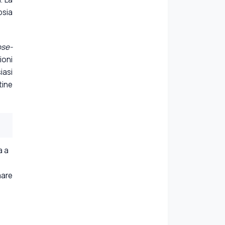
psia
ose-
ioni
iasi
tine
a a
mare