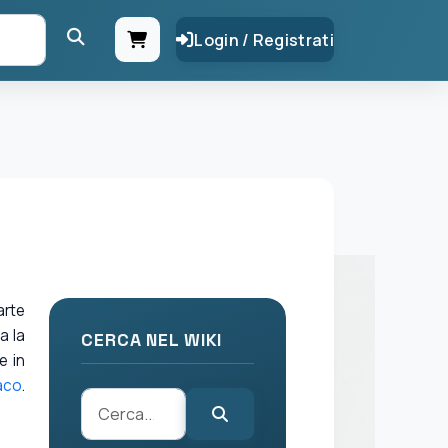
Login / Registrati
arte
a la
CERCA NEL WIKI
e in
aco
.