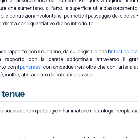
io e l'assorbimento dei nutrienti. Per questa ragione, il lu
ure che aumentano, di fatto, la superficie utile d'assorbimento
o le contrazioni involontarie, permette il passaggio del cibo vers
dinata con il quantiativo di cibo introdotto.
de rapporto con il duodeno, da cui origina, e con l'
intestino cr
e rapporto con la parete addominale attraverso il
gra
rto con il
pancreas
, con ambedue i reni oltre che con l'arteria a
 è, inoltre, abbracciato dall'intestino crasso.
o tenue
e si suddividono in patologie infiammatorie e patologie neoplasti