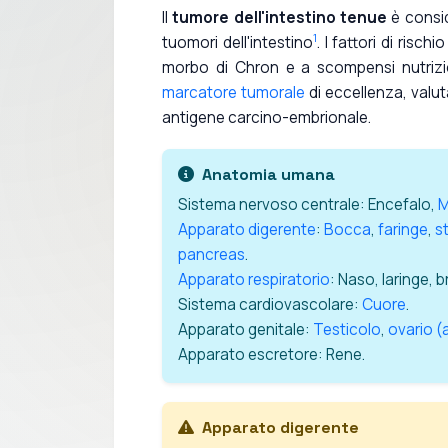
Il
tumore dell'intestino tenue
è consid
1
tuomori dell'intestino
. I fattori di risc
morbo di Chron e a scompensi nutriziona
marcatore tumorale
di eccellenza, valuta
antigene carcino-embrionale.
Anatomia umana
Sistema nervoso centrale: Encefalo,
M
Apparato digerente
:
Bocca
,
faringe
,
s
pancreas
.
Apparato respiratorio
: Naso, laringe, 
Sistema cardiovascolare:
Cuore
.
Apparato genitale:
Testicolo
,
ovario 
Apparato escretore: Rene.
Apparato digerente