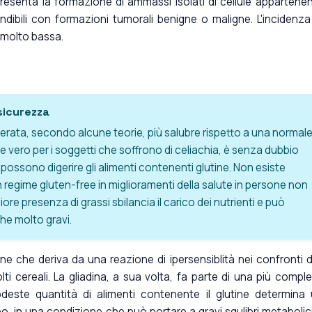
esenta la formazione di ammassi isolati di cellule appartenen
ondibili con formazioni tumorali benigne o maligne. L'incidenza
è molto bassa.
sicurezza
erata, secondo alcune teorie, più salubre rispetto a una normal
vero per i soggetti che soffrono di celiachia, è senza dubbio
 possono digerire gli alimenti contenenti glutine. Non esiste
n regime gluten-free in miglioramenti della salute in persone non
giore presenza di grassi sbilancia il carico dei nutrienti e può
he molto gravi.
 che deriva da una reazione di ipersensiblità nei confronti d
ti cereali. La gliadina, a sua volta, fa parte di una più compl
odeste quantità di alimenti contenente il glutine determina
o, in una condizione che può portare a gravi squlibri metabolici