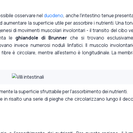
ssibile osservare nel
duodeno
, anche l'intestino tenue present
ad aumentare la superficie utile per assorbire i nutrienti. Una to
nesi di movimenti muscolari involontari - il transito del cibo v
enta le
ghiandole di Brunner
che si trovano esclusivame
ano invece numerosi noduli linfatici. Il muscolo involontar
lle fibre è circolare, mentre all'esterno è longitudinale. La memb
mente la superficie sfruttabile per l'assorbimento dei nutrienti.
tte in risalto una serie di pieghe che circolarizzano lungo il dec