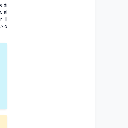
e di
, al
. Il
EA o