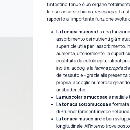
L'intestino tenue è un organo totalment
le sue anse si chiama
mesentere
. La s
rapporto all'importante funzione svolta d
La
tonaca mucosa
ha una funzione 
assorbimento dei nutrienti già metab
superficie utile per l'assorbimento. I
aumenta, ulteriormente, la superficie
costituita da cellule epiteliali bat
inoltre, accoglie la
lamina propria
che
del tessuto e - grazie alla presenza d
propria, accoglie numerose ghiando
antibatteriche.
La
muscolaris mucosae
è mediale 
La
tonaca sottomucosa
è formata 
di Brunner (presenti invece nel duo
La
tonaca muscolare
è ben sviluppa
longitudinale. All'interno trova post