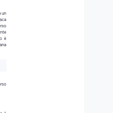
a un
naca
erso
nte
io è
rana
orso