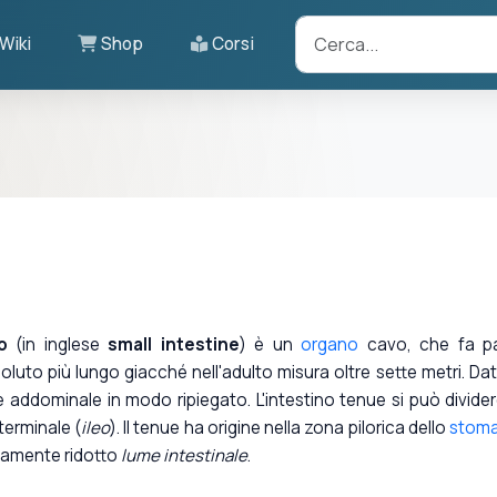
Wiki
Shop
Corsi
o
(in inglese
small intestine
) è un
organo
cavo, che fa p
ssoluto più lungo giacché nell'adulto misura oltre sette metri. Dat
addominale in modo ripiegato. L'intestino tenue si può divider
terminale (
ileo
). Il tenue ha origine nella zona pilorica dello
stom
tivamente ridotto
lume intestinale
.