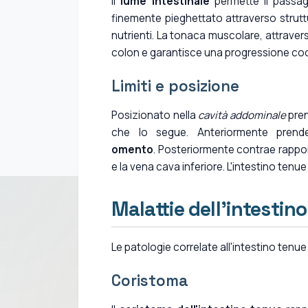
Il
lume intestinale
permette il passagg
finemente pieghettato attraverso strutt
nutrienti. La tonaca muscolare, attravers
colon e garantisce una progressione coor
Limiti e posizione
Posizionato nella
cavità addominale
pren
che lo segue. Anteriormente prend
omento
. Posteriormente contrae rappo
e la vena cava inferiore. L'intestino tenue
Malattie dell'intestin
Le patologie correlate all'intestino tenu
Coristoma