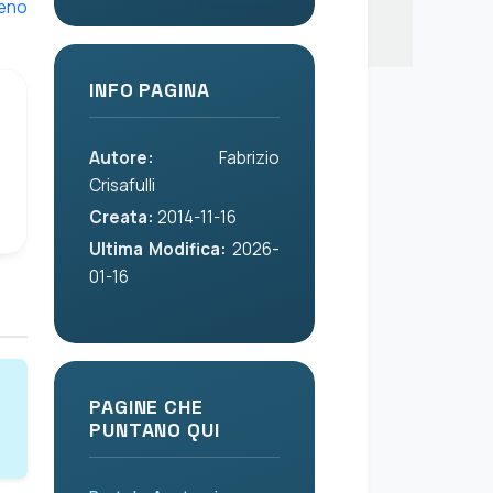
eno
INFO PAGINA
Autore:
Fabrizio
Crisafulli
Creata:
2014-11-16
Ultima Modifica:
2026-
01-16
PAGINE CHE
PUNTANO QUI