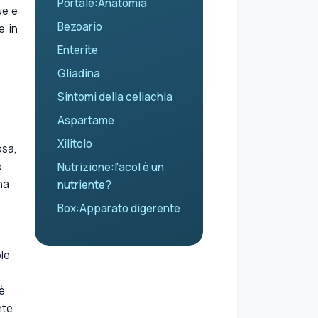
Portale:Anatomia
ue e
Bezoario
e in
Enterite
Gliadina
Sintomi della celiachia
Aspartame
Xilitolo
osa,
o
Nutrizione:l'acol è un
na
nutriente?
Box:Apparato digerente
le
 è
nte