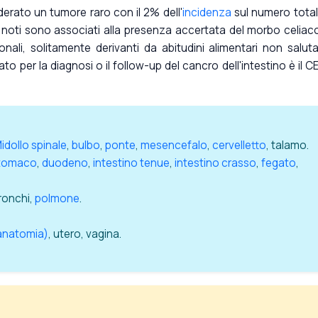
erato un tumore raro con il 2% dell'
incidenza
sul numero total
hio noti sono associati alla presenza accertata del morbo celiaco
li, solitamente derivanti da abitudini alimentari non salutari
to per la diagnosi o il follow-up del cancro dell'intestino è il C
idollo spinale
,
bulbo
,
ponte
,
mesencefalo
,
cervelletto
, talamo.
tomaco
,
duodeno
,
intestino tenue
,
intestino crasso
,
fegato
,
bronchi,
polmone
.
(anatomia)
, utero, vagina.