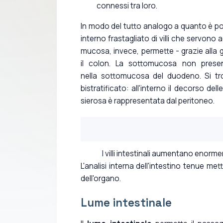
connessi tra loro.
In modo del tutto analogo a quanto è po
interno frastagliato di villi che servono 
mucosa, invece, permette - grazie alla ge
il colon. La sottomucosa non pres
nella sottomucosa del duodeno. Si trov
bistratificato: all'interno il decorso de
sierosa è rappresentata dal peritoneo.
I villi intestinali aumentano enorme
L'analisi interna dell'intestino tenue me
dell'organo.
Lume intestinale