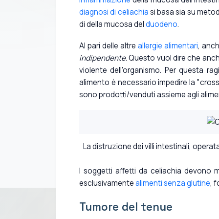
diagnosi di celiachia
si basa sia su metodi
di della mucosa del
duodeno
.
Al pari delle altre
allergie alimentari
, anch
indipendente
. Questo vuol dire che anch
violente dell'organismo. Per questa rag
alimento è necessario impedire la "cro
sono prodotti/venduti assieme agli alime
La distruzione dei villi intestinali, ope
I soggetti affetti da celiachia devono
esclusivamente
alimenti senza glutine
, 
Tumore del tenue