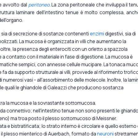
e avvolto dal
peritoneo
. La zona peritoneale che inviluppa il ten
truttura laminare dell'intestino tenue è molto complessa, anch
ell'organo.
sia di secrezione di sostanze contenenti
enzimi
digestivi, sia di
olizzati. La mucosa è organizzata in villi che aumentano la
noltre, la presenza degli enterociti con un orletto a spazzola
 a contatto con il materiale in fase di digestione. La mucosa è
iprismatiche sempici, con annesse cellule mucipare. La tonaca muc
 fa da supporto strutturale ai villi, provvede al riforimento trofic
i numerosi vasi - all'assorbimento delle molecole. Inoltre, la lami
le quali le ghiandole di Galeazzi che producono sostanza
tra la mucosa e la sovrastante sottomucosa.
da connettivo; nell'intestino tenue non sono presenti le ghiando
deno) ma troa posto il plesso sottomucoso di Meissner.
ta e bistratificata; lo strato interno è circolare e quello esterno
o il plesso mienterico di Auerbach, formato da
neuroni
strettame