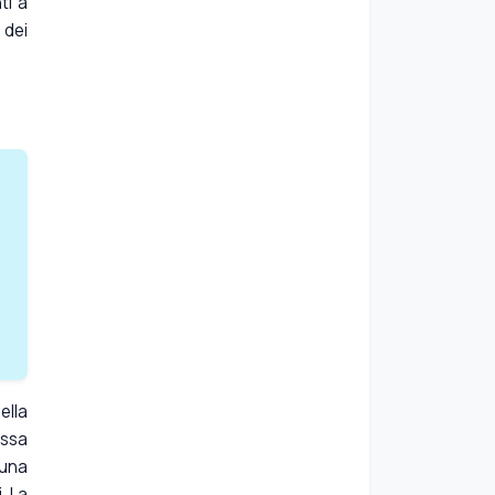
ti a
 dei
e
ella
essa
 una
. La