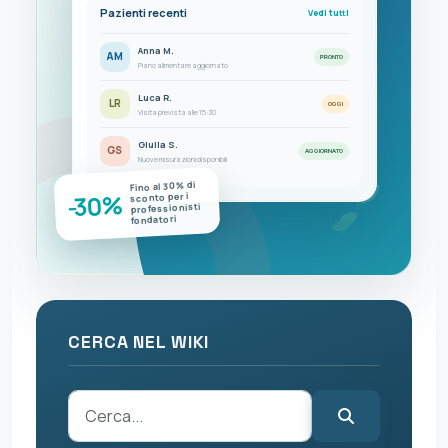
Pazienti recenti
Vedi tutti
Anna M.
AM
PRONTO
Piano alimentare aggiornato
Luca R.
LR
OGGI
Visita prevista alle 15:30
Giulia S.
GS
AGGIORNATO
Nuove misurazioni disponibili
Fino al 30% di
-30%
sconto per i
professionisti
fondatori
CERCA NEL WIKI