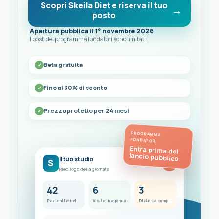
Scopri Skeila Diet e riserva il tuo
posto
Apertura pubblica il 1° novembre 2026
I posti del programma fondatori sono limitati
Beta gratuita
Fino al 30% di sconto
Prezzo protetto per 24 mesi
PROGRAMMA
FONDATORI
Entra prima del
lancio pubblico
Il tuo studio
S
FC
Riepilogo della giornata
42
6
3
Pazienti attivi
Visite in agenda
Diete da completare