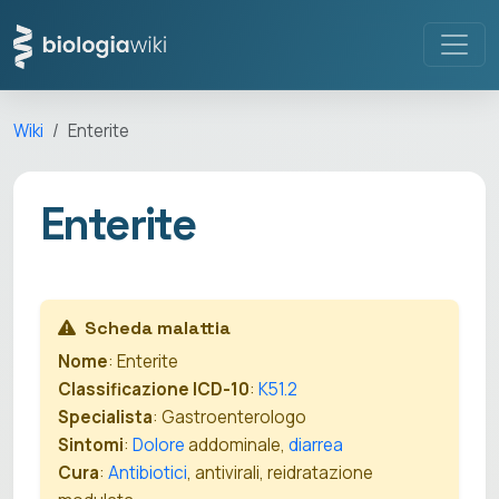
Wiki
Enterite
Enterite
Scheda malattia
Nome
: Enterite
Classificazione ICD-10
:
K51.2
Specialista
: Gastroenterologo
Sintomi
:
Dolore
addominale,
diarrea
Cura
:
Antibiotici
, antivirali, reidratazione