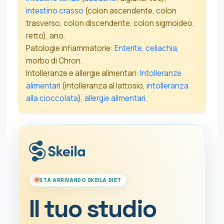
intestino crasso
(colon ascendente, colon
trasverso, colon discendente, colon sigmoideo,
retto), ano.
Patologie infiammatorie:
Enterite
,
celiachia
,
morbo di Chron.
Intolleranze e allergie alimentari:
Intolleranze
alimentari
(intolleranza al lattosio,
intolleranza
alla cioccolata
),
allergie alimentari
.
STA ARRIVANDO SKEILA DIET
Il tuo studio