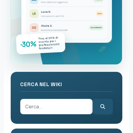
Piano alimentare aggiornato
Luca R.
LR
OGGI
Visita prevista alle 15:30
Giulia S.
GS
AGGIORNATO
Nuove misurazioni disponibili
Fino al 30% di
-30%
sconto per i
professionisti
fondatori
CERCA NEL WIKI