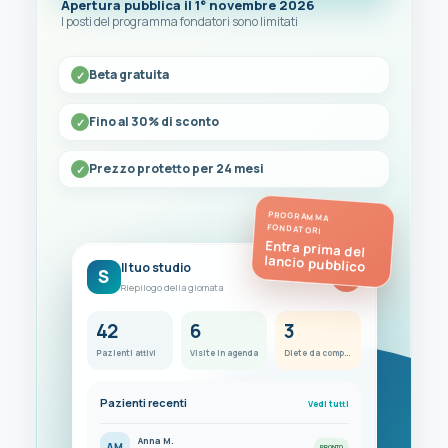
Apertura pubblica il 1° novembre 2026
I posti del programma fondatori sono limitati
Beta gratuita
Fino al 30% di sconto
Prezzo protetto per 24 mesi
PROGRAMMA
FONDATORI
Entra prima del
lancio pubblico
Il tuo studio
S
FC
Riepilogo della giornata
42
6
3
Pazienti attivi
Visite in agenda
Diete da completare
Pazienti recenti
Vedi tutti
Anna M.
AM
PRONTO