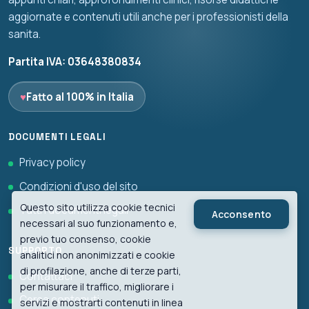
aggiornate e contenuti utili anche per i professionisti della
sanita.
Partita IVA: 03648380834
♥
Fatto al 100% in Italia
DOCUMENTI LEGALI
Privacy policy
Condizioni d'uso del sito
Questo sito utilizza cookie tecnici
Tutti i documenti legali
Acconsento
necessari al suo funzionamento e,
previo tuo consenso, cookie
SUPPORTO
analitici non anonimizzati e cookie
di profilazione, anche di terze parti,
Contattaci
per misurare il traffico, migliorare i
Cerca contenuti
servizi e mostrarti contenuti in linea