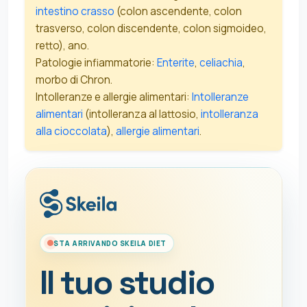
intestino crasso
(colon ascendente, colon
trasverso, colon discendente, colon sigmoideo,
retto), ano.
Patologie infiammatorie:
Enterite
,
celiachia
,
morbo di Chron.
Intolleranze e allergie alimentari:
Intolleranze
alimentari
(intolleranza al lattosio,
intolleranza
alla cioccolata
),
allergie alimentari
.
STA ARRIVANDO SKEILA DIET
Il tuo studio