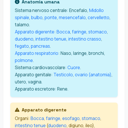
Anatomia umana
Sistema nervoso centrale: Encefalo,
Midollo
spinale
,
bulbo
,
ponte
,
mesencefalo
,
cervelletto
,
talamo.
Apparato digerente
:
Bocca
,
faringe
,
stomaco
,
duodeno
,
intestino tenue
,
intestino crasso
,
fegato
,
pancreas
.
Apparato respiratorio
: Naso, laringe, bronchi,
polmone
.
Sistema cardiovascolare:
Cuore
.
Apparato genitale:
Testicolo
,
ovario (anatomia)
,
utero, vagina.
Apparato escretore: Rene.
Apparato digerente
Organi:
Bocca
,
faringe
,
esofago
,
stomaco
,
intestino tenue
(
duodeno
, digiuno, ileo),