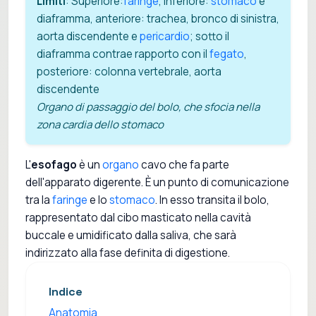
Limiti
: Superiore:
faringe
, inferiore:
stomaco
e
diaframma, anteriore: trachea, bronco di sinistra,
aorta discendente e
pericardio
; sotto il
diaframma contrae rapporto con il
fegato
,
posteriore: colonna vertebrale, aorta
discendente
Organo di passaggio del bolo, che sfocia nella
zona cardia dello stomaco
L'
esofago
è un
organo
cavo che fa parte
dell'apparato digerente. È un punto di comunicazione
tra la
faringe
e lo
stomaco
. In esso transita il bolo,
rappresentato dal cibo masticato nella cavità
buccale e umidificato dalla saliva, che sarà
indirizzato alla fase definita di digestione.
Indice
Anatomia