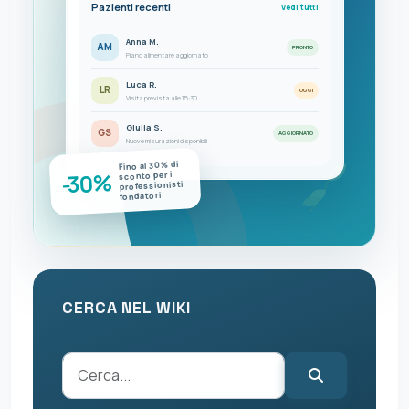
Pazienti recenti
Vedi tutti
Anna M.
AM
PRONTO
Piano alimentare aggiornato
Luca R.
LR
OGGI
Visita prevista alle 15:30
Giulia S.
GS
AGGIORNATO
Nuove misurazioni disponibili
Fino al 30% di
-30%
sconto per i
professionisti
fondatori
CERCA NEL WIKI