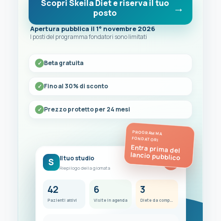
Scopri Skeila Diet e riserva il tuo
posto
Apertura pubblica il 1° novembre 2026
I posti del programma fondatori sono limitati
Beta gratuita
Fino al 30% di sconto
Prezzo protetto per 24 mesi
PROGRAMMA
FONDATORI
Entra prima del
lancio pubblico
Il tuo studio
S
FC
Riepilogo della giornata
42
6
3
Pazienti attivi
Visite in agenda
Diete da completare