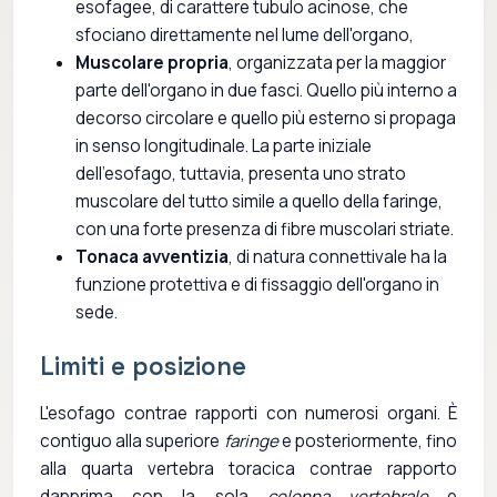
esofagee, di carattere tubulo acinose, che
sfociano direttamente nel lume dell'organo,
Muscolare propria
, organizzata per la maggior
parte dell'organo in due fasci. Quello più interno a
decorso circolare e quello più esterno si propaga
in senso longitudinale. La parte iniziale
dell'esofago, tuttavia, presenta uno strato
muscolare del tutto simile a quello della faringe,
con una forte presenza di fibre muscolari striate.
Tonaca avventizia
, di natura connettivale ha la
funzione protettiva e di fissaggio dell'organo in
sede.
Limiti e posizione
L'esofago contrae rapporti con numerosi organi. È
contiguo alla superiore
faringe
e posteriormente, fino
alla quarta vertebra toracica contrae rapporto
dapprima con la sola
colonna vertebrale
e