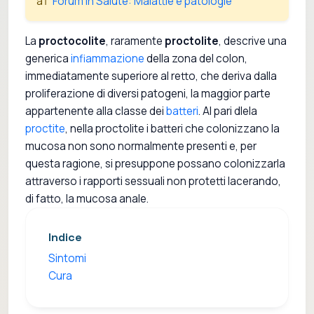
â†’
Forum In Salute: Malattie e patologie
La
proctocolite
, raramente
proctolite
, descrive una
generica
infiammazione
della zona del colon,
immediatamente superiore al retto, che deriva dalla
proliferazione di diversi patogeni, la maggior parte
appartenente alla classe dei
batteri
. Al pari dlela
proctite
, nella proctolite i batteri che colonizzano la
mucosa non sono normalmente presenti e, per
questa ragione, si presuppone possano colonizzarla
attraverso i rapporti sessuali non protetti lacerando,
di fatto, la mucosa anale.
Indice
Sintomi
Cura