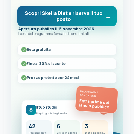
Scopri Skeila Diet e riserva il tuo
posto
Apertura pubblica il 1° novembre 2026
I posti del programma fondatori sono limitati
Beta gratuita
Fino al 30% di sconto
Prezzo protetto per 24 mesi
PROGRAMMA
FONDATORI
Entra prima del
lancio pubblico
Il tuo studio
S
FC
Riepilogo della giornata
42
6
3
Pazienti attivi
Visite in agenda
Diete da completare