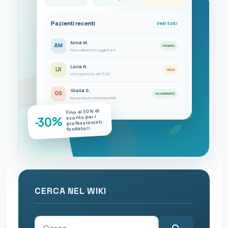
Pazienti recenti
Vedi tutti
Anna M.
AM
PRONTO
Piano alimentare aggiornato
Luca R.
LR
OGGI
Visita prevista alle 15:30
Giulia S.
GS
AGGIORNATO
Nuove misurazioni disponibili
Fino al 30% di
-30%
sconto per i
professionisti
fondatori
CERCA NEL WIKI