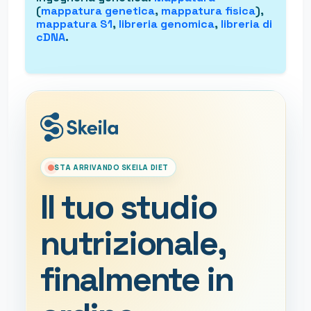
(
mappatura genetica
,
mappatura fisica
),
mappatura S1
,
libreria genomica
,
libreria di
cDNA
.
STA ARRIVANDO SKEILA DIET
Il tuo studio
nutrizionale,
finalmente in