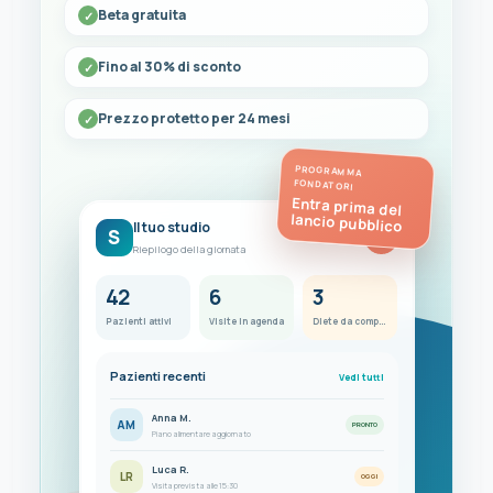
Beta gratuita
Fino al 30% di sconto
Prezzo protetto per 24 mesi
PROGRAMMA
FONDATORI
Entra prima del
lancio pubblico
Il tuo studio
S
FC
Riepilogo della giornata
42
6
3
Pazienti attivi
Visite in agenda
Diete da completare
Pazienti recenti
Vedi tutti
Anna M.
AM
PRONTO
Piano alimentare aggiornato
Luca R.
LR
OGGI
Visita prevista alle 15:30