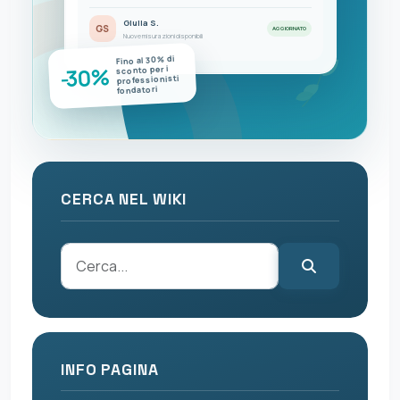
Giulia S.
GS
AGGIORNATO
Nuove misurazioni disponibili
Fino al 30% di
-30%
sconto per i
professionisti
fondatori
CERCA NEL WIKI
INFO PAGINA