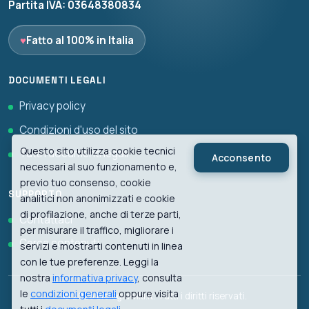
Partita IVA: 03648380834
♥
Fatto al 100% in Italia
DOCUMENTI LEGALI
Privacy policy
Condizioni d'uso del sito
Questo sito utilizza cookie tecnici
Tutti i documenti legali
Acconsento
necessari al suo funzionamento e,
previo tuo consenso, cookie
SUPPORTO
analitici non anonimizzati e cookie
di profilazione, anche di terze parti,
Contattaci
per misurare il traffico, migliorare i
Cerca contenuti
servizi e mostrarti contenuti in linea
con le tue preferenze. Leggi la
nostra
informativa privacy
, consulta
le
condizioni generali
oppure visita
© 2026 biologiawiki.it. Tutti i diritti riservati.