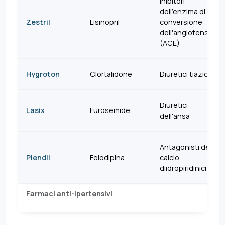
Inibitori
dell'enzima di
Zestril
Lisinopril
conversione
dell'angiotensina
(ACE)
Hygroton
Clortalidone
Diuretici tiazidici
Diuretici
Lasix
Furosemide
dell'ansa
Antagonisti del
Plendil
Felodipina
calcio
diidropiridinici
Farmaci anti-ipertensivi