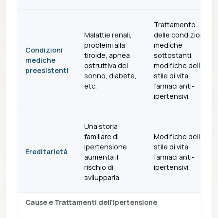
Trattamento
Malattie renali,
delle condizioni
problemi alla
mediche
Condizioni
tiroide, apnea
sottostanti,
mediche
ostruttiva del
modifiche dello
preesistenti
sonno, diabete,
stile di vita,
etc.
farmaci anti-
ipertensivi.
Una storia
familiare di
Modifiche dello
ipertensione
stile di vita,
Ereditarietà
aumenta il
farmaci anti-
rischio di
ipertensivi.
svilupparla.
Cause e Trattamenti dell'Ipertensione