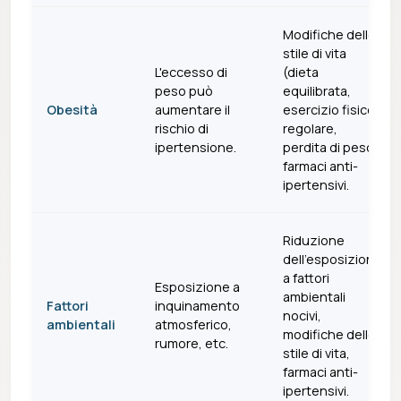
Modifiche dello
stile di vita
L'eccesso di
(dieta
peso può
equilibrata,
Obesità
aumentare il
esercizio fisico
rischio di
regolare,
ipertensione.
perdita di peso),
farmaci anti-
ipertensivi.
Riduzione
dell'esposizione
a fattori
Esposizione a
ambientali
Fattori
inquinamento
nocivi,
ambientali
atmosferico,
modifiche dello
rumore, etc.
stile di vita,
farmaci anti-
ipertensivi.