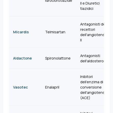
Idroclorotiazide
II e Diuretici
tiazidici
Antagonisti dei
recettori
Micardis
Telmisartan
dell'angiotensina
II
Antagonisti
Aldactone
Spironolattone
dell'aldosterone
Inibitori
dell'enzima di
Vasotec
Enalapril
conversione
dell'angiotensina
(ACE)