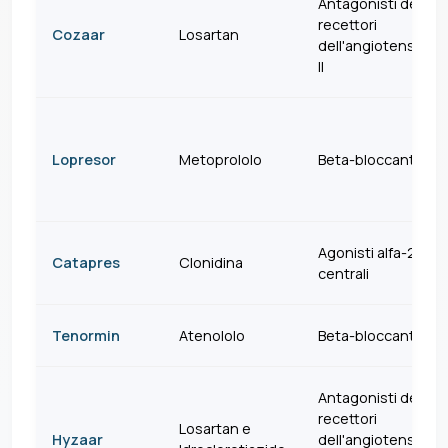
Antagonisti dei
recettori
Cozaar
Losartan
dell'angiotensina
II
Lopresor
Metoprololo
Beta-bloccanti
*
Agonisti alfa-2
Catapres
Clonidina
centrali
Tenormin
Atenololo
Beta-bloccanti
Antagonisti dei
recettori
Losartan e
Hyzaar
dell'angiotensina