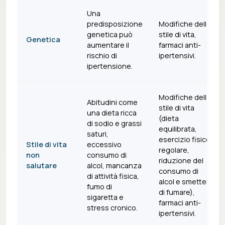
Una
predisposizione
Modifiche dello
genetica può
stile di vita,
Genetica
aumentare il
farmaci anti-
rischio di
ipertensivi.
ipertensione.
Modifiche dello
Abitudini come
stile di vita
una dieta ricca
(dieta
di sodio e grassi
equilibrata,
saturi,
esercizio fisico
Stile di vita
eccessivo
regolare,
non
consumo di
riduzione del
salutare
alcol, mancanza
consumo di
di attività fisica,
alcol e smettere
fumo di
di fumare),
sigaretta e
farmaci anti-
stress cronico.
ipertensivi.