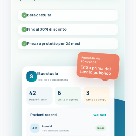
Beta gratuita
Fino al 30% di sconto
Prezzo protetto per 24 mesi
PROGRAMMA
FONDATORI
Entra prima del
lancio pubblico
Il tuo studio
S
FC
Riepilogo della giornata
42
6
3
Pazienti attivi
Visite in agenda
Diete da completare
Pazienti recenti
Vedi tutti
Anna M.
AM
PRONTO
Piano alimentare aggiornato