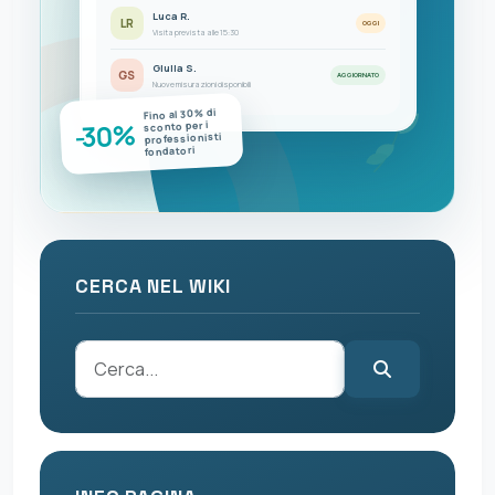
Luca R.
LR
OGGI
Visita prevista alle 15:30
Giulia S.
GS
AGGIORNATO
Nuove misurazioni disponibili
Fino al 30% di
-30%
sconto per i
professionisti
fondatori
CERCA NEL WIKI